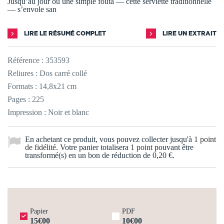
Jusqu’au jour où une simple fouta — cette serviette traditionnelle
— s’envole san
LIRE LE RÉSUMÉ COMPLET
LIRE UN EXTRAIT
Référence :
353593
Reliures : Dos carré collé
Formats : 14,8x21 cm
Pages : 225
Impression : Noir et blanc
En achetant ce produit, vous pouvez collecter jusqu'à
1
point
de fidélité
. Votre panier totalisera
1
point
pouvant être
transformé(s) en un bon de réduction de
0,20 €
.
Papier
PDF
15€00
10€00