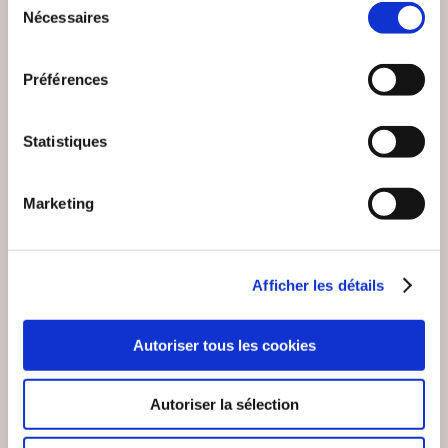
Nécessaires
du
consentement
Préférences
Statistiques
Marketing
(0 avis)
(0 avis)
Atelier d'écritures ROYAN
Eric Gillot
Afficher les détails
L'OUVERTURE DES
PAUL MORAND, UN
POSSIBLES
HOMME EN FUITE
Autoriser tous les cookies
Essais littéraires
Essais littéraires
6€78
22€00
Autoriser la sélection