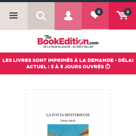
0
0
DE LA PAGE BLANCHE... AU BEST SELLER
LES LIVRES SONT IMPRIMÉS À LA DEMANDE - DÉLAI
ACTUEL : 3 À 5 JOURS OUVRÉS ⏱️