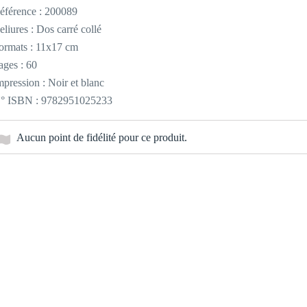
éférence :
200089
eliures : Dos carré collé
ormats : 11x17 cm
ages : 60
mpression : Noir et blanc
° ISBN : 9782951025233
Aucun point de fidélité pour ce produit.