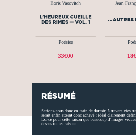
Boris Vasovitch
Jean-Franço
L'HEUREUX CUEILLE
...AUTRES
DES RIMES — VOL. 1
Poésies
Poés
33€00
18
RÉSUMÉ
Serions-nous donc en train de dormir, à travers vies tra
serait enfin atteint donc achevé : idéal clairement défini
Est-ce pour cette raison que beaucoup d’images vécues 
dessus toutes raisons...