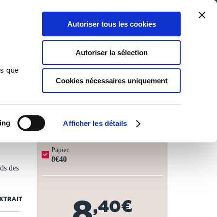
Qui sommes-nous ?
Nous contacter
Blog
Aide
0
0
Autoriser tous les cookies
Rechercher
Connexion
Ma liste
Panier
Autoriser la sélection
ns que
Cookies nécessaires uniquement
JOURS OUVRÉS ⏱️
ing
Afficher les détails
Papier
8€40
ids des
8
EXTRAIT
,40€