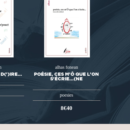
n
alhas fonean
(')IRE...
POÉSIE, CES M'Ô QUE L'ON
S'ÉCRIE...(NE
poesies
8€40