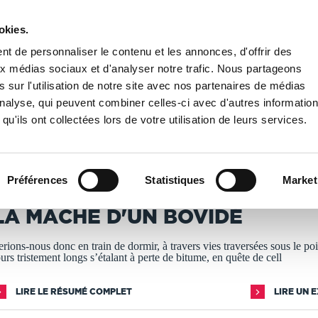
okies.
PUBLIER UN LIVRE
LIBRAIRIE
t de personnaliser le contenu et les annonces, d'offrir des
aux médias sociaux et d'analyser notre trafic. Nous partageons
 sur l'utilisation de notre site avec nos partenaires de médias
 d'un bovidé
'analyse, qui peuvent combiner celles-ci avec d'autres informatio
qu'ils ont collectées lors de votre utilisation de leurs services.
T IMPRIMÉS À LA DEMANDE - DÉLAI ACTUEL : 3 À 5 
Préférences
Statistiques
Market
lhas Fonean
LA MÂCHE D'UN BOVIDÉ
erions-nous donc en train de dormir, à travers vies traversées sous le po
ours tristement longs s’étalant à perte de bitume, en quête de cell
LIRE LE RÉSUMÉ COMPLET
LIRE UN 