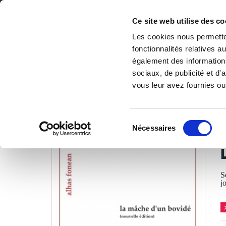
Ce site web utilise des co
Les cookies nous permetten
fonctionnalités relatives 
DE LA PAGE BLANCHE... AU BEST SELLER
également des informations
Accueil
/
Tous les livres
/
Littérature
/
Poésies
/
La mâche
sociaux, de publicité et d
vous leur avez fournies ou 
LES LIVRES SON
Sélection
Nécessaires
du
A
consentement
S
j