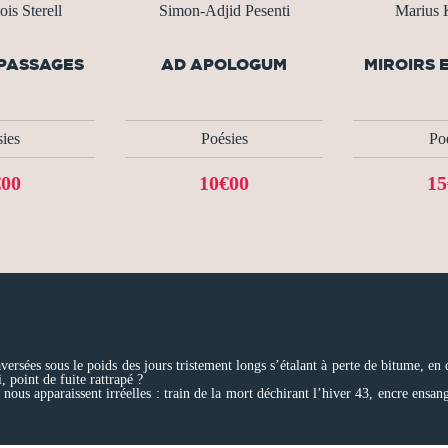
is Sterell
Simon-Adjid Pesenti
Marius
 PASSAGES
AD APOLOGUM
MIROIRS 
ies
Poésies
Po
€00
10€00
15
versées sous le poids des jours tristement longs s’étalant à perte de bitume, en q
, point de fuite rattrapé ?
nous apparaissent irréelles : train de la mort déchirant l’hiver 43, encre ensa