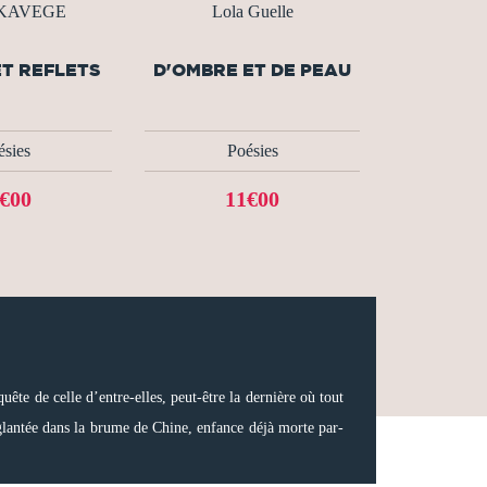
 KAVEGE
Lola Guelle
ET REFLETS
D'OMBRE ET DE PEAU
ésies
Poésies
€00
11€00
uête de celle d’entre-elles, peut-être la dernière où tout
nglantée dans la brume de Chine, enfance déjà morte par-