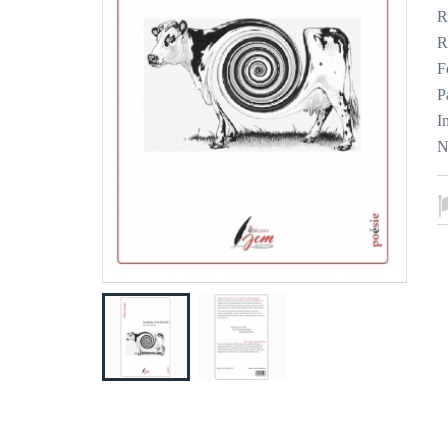
R
R
F
P
I
N