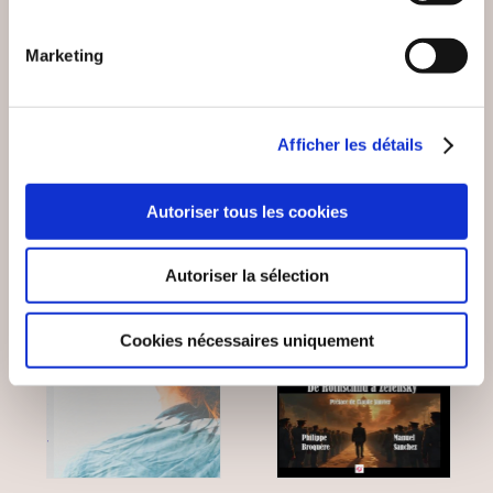
POURQUOI SUIS-JE
LE NOUVEL ORDRE
DEVENU UN
MONDIAL
REBELLE ?
Marketing
Essais sociétaux
Essais sociétaux
15€00
13€90
Afficher les détails
Autoriser tous les cookies
NEW
Autoriser la sélection
Cookies nécessaires uniquement