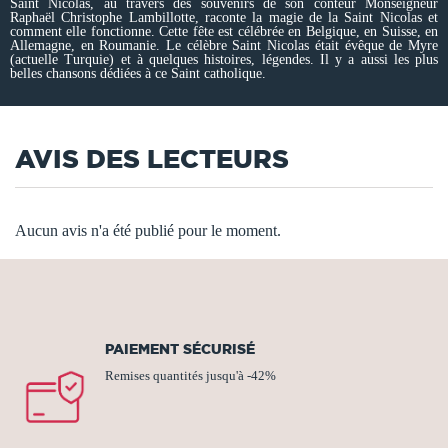
Saint Nicolas, au travers des souvenirs de son conteur Monseigneur
Raphaël Christophe Lambillotte, raconte la magie de la Saint Nicolas et
comment elle fonctionne. Cette fête est célébrée en Belgique, en Suisse, en
Allemagne, en Roumanie. Le célèbre Saint Nicolas était évêque de Myre
(actuelle Turquie) et à quelques histoires, légendes. Il y a aussi les plus
belles chansons dédiées à ce Saint catholique.
AVIS DES LECTEURS
Aucun avis n'a été publié pour le moment.
PAIEMENT SÉCURISÉ
Remises quantités jusqu'à -42%