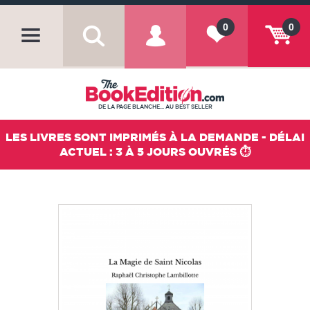
0
0
DE LA PAGE BLANCHE... AU BEST SELLER
LES LIVRES SONT IMPRIMÉS À LA DEMANDE - DÉLAI
ACTUEL : 3 À 5 JOURS OUVRÉS ⏱️