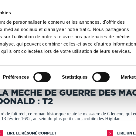
okies.
PUBLIER UN LIVRE
LIBRAIRIE
t de personnaliser le contenu et les annonces, d'offrir des
aux médias sociaux et d'analyser notre trafic. Nous partageons
 sur l'utilisation de notre site avec nos partenaires de médias
/
La Mèche de Guerre des Mac Donald : T2
'analyse, qui peuvent combiner celles-ci avec d'autres informatio
qu'ils ont collectées lors de votre utilisation de leurs services.
T IMPRIMÉS À LA DEMANDE - DÉLAI ACTUEL : 3 À 5 
Préférences
Statistiques
Market
athalie Dougal
LA MÈCHE DE GUERRE DES MA
DONALD : T2
iré de fait réel, ce roman historique relate le massacre de Glencoe, qui eu
e 13 février 1692, au sein du plus petit clan jacobite des Highlan
LIRE LE RÉSUMÉ COMPLET
LIRE UN 