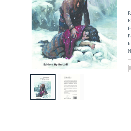
R
R
F
P
I
N