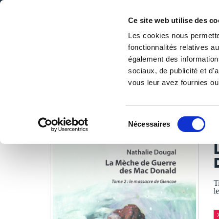
Ce site web utilise des co
Les cookies nous permetten
fonctionnalités relatives 
DE LA PAGE BLANCHE... AU BEST SELLER
également des informations
Accueil
/
Tous les livres
/
Littérature
/
Romans historiques
sociaux, de publicité et d
vous leur avez fournies ou 
LES LIVRES SON
Sélection
Nécessaires
du
N
consentement
T
l