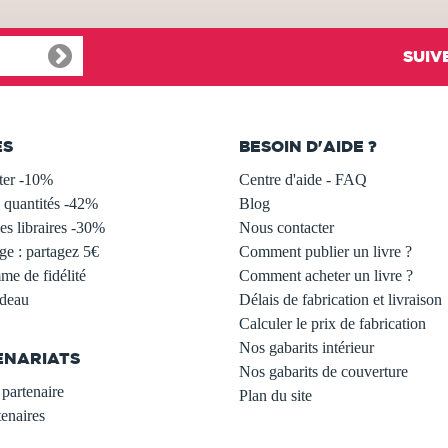
SUIV
ES
BESOIN D'AIDE ?
ter -10%
Centre d'aide - FAQ
 quantités -42%
Blog
s libraires -30%
Nous contacter
ge : partagez 5€
Comment publier un livre ?
e de fidélité
Comment acheter un livre ?
adeau
Délais de fabrication et livraison
Calculer le prix de fabrication
Nos gabarits intérieur
ENARIATS
Nos gabarits de couverture
partenaire
Plan du site
enaires