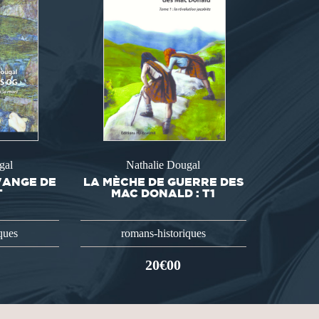
gal
Nathalie Dougal
L'ANGE DE
LA MÈCHE DE GUERRE DES
T
MAC DONALD : T1
ques
romans-historiques
20€00