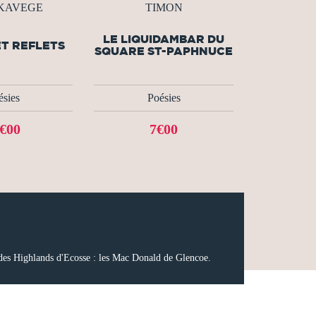
 KAVEGE
TIMON
LE LIQUIDAMBAR DU
ET REFLETS
SQUARE ST-PAPHNUCE
ésies
Poésies
€00
7€00
te des Highlands d'Ecosse : les Mac Donald de Glencoe.