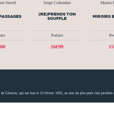
is Sterell
Serge Collombat
Marius
(RE)PRENDS TON
 PASSAGES
MIROIRS 
SOUFFLE
ies
Poésies
Po
€00
16€99
15
re de Glencoe, qui eut lieu le 13 février 1692, au sein du plus petit clan jacobi