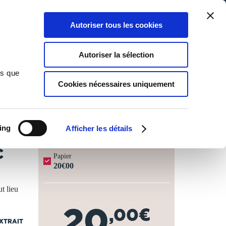
Qui sommes-nous ?
Nous contacter
Blog
Aide
0
0
Autoriser tous les cookies
Rechercher
Connexion
Ma liste
Panier
Autoriser la sélection
ns que
Cookies nécessaires uniquement
JOURS OUVRÉS ⏱️
ing
Afficher les détails
C
Papier
20€00
t lieu
20
,00€
EXTRAIT