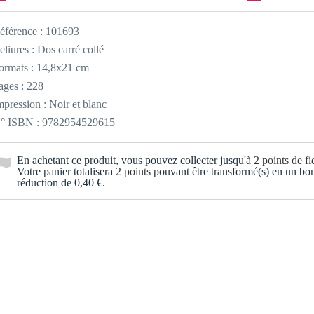
éférence :
101693
eliures : Dos carré collé
ormats : 14,8x21 cm
ages : 228
mpression : Noir et blanc
° ISBN : 9782954529615
En achetant ce produit, vous pouvez collecter jusqu'à
2
points de fid
Votre panier totalisera
2
points
pouvant être transformé(s) en un bo
réduction de
0,40 €
.