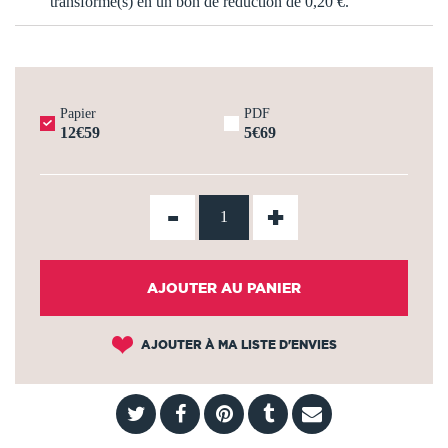
transformé(s) en un bon de réduction de
0,20 €
.
Papier
PDF
12€59
5€69
-
+
AJOUTER AU PANIER
AJOUTER À MA LISTE D'ENVIES