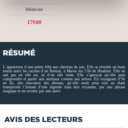
Médecine
17€00
RÉSUMÉ
L’apparition d’une petite fille aux cheveux de jais. Elle se réveille un beau
matin entre les racines d’un Banian, à Maroe sur l’île de Huahine. Elle ne
sait pas où elle est, ni d’où elle vient. Elle s’aperçoit qu’elle peut
comprendre et parler aux animaux comme aux arbres. En voyageant d’île
en île, elle rencontre des déesses, qu’elle seule peut voir en étant
transportée l’instant d’une légende dans leur royaume, par une phrase
magique et en revenir par une autre.
AVIS DES LECTEURS