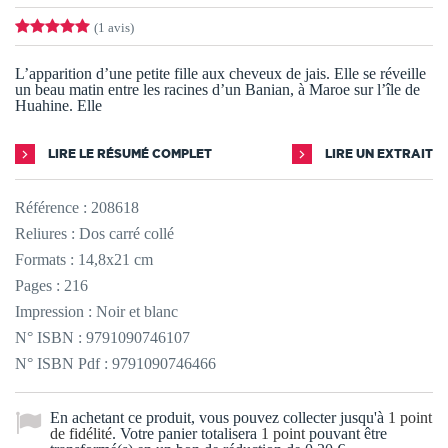
(1 avis)
L’apparition d’une petite fille aux cheveux de jais. Elle se réveille
un beau matin entre les racines d’un Banian, à Maroe sur l’île de
Huahine. Elle
LIRE LE RÉSUMÉ COMPLET
LIRE UN EXTRAIT
Référence :
208618
Reliures : Dos carré collé
Formats : 14,8x21 cm
Pages : 216
Impression : Noir et blanc
N° ISBN : 9791090746107
N° ISBN Pdf : 9791090746466
En achetant ce produit, vous pouvez collecter jusqu'à
1
point
de fidélité
. Votre panier totalisera
1
point
pouvant être