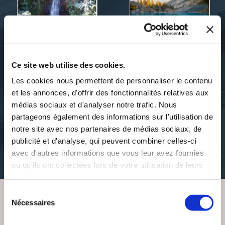
Ce site web utilise des cookies.
Les cookies nous permettent de personnaliser le contenu
Alain CURTI
Alain CURTI
et les annonces, d'offrir des fonctionnalités relatives aux
BOOMERANG
LA PETITE PRINCESSE
médias sociaux et d'analyser notre trafic. Nous
DU PACIFIQUE II
partageons également des informations sur l'utilisation de
action-aventure
notre site avec nos partenaires de médias sociaux, de
contes-legendes
publicité et d'analyse, qui peuvent combiner celles-ci
15€00
avec d'autres informations que vous leur avez fournies
14€00
ou qu'ils ont collectées lors de votre utilisation de leurs
services.
Sélection
Nécessaires
du
VOUS AIMEREZ AUSSI
consentement