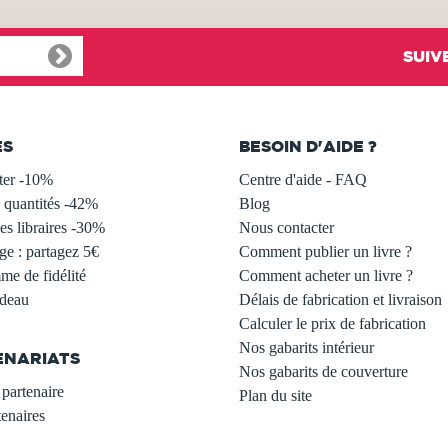
SUIV
ES
BESOIN D'AIDE ?
ter -10%
Centre d'aide - FAQ
 quantités -42%
Blog
s libraires -30%
Nous contacter
ge : partagez 5€
Comment publier un livre ?
e de fidélité
Comment acheter un livre ?
adeau
Délais de fabrication et livraison
Calculer le prix de fabrication
Nos gabarits intérieur
ENARIATS
Nos gabarits de couverture
partenaire
Plan du site
enaires