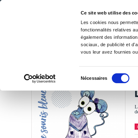
Ce site web utilise des co
Les cookies nous permetten
fonctionnalités relatives 
DE LA PAGE BLANCHE... AU BEST SELLER
également des informations
Accueil
/
Tous les livres
/
Jeunesse & ados
/
De 3 à 7 ans
/
sociaux, de publicité et d
vous leur avez fournies ou 
LES LIVRES SON
Sélection
Nécessaires
du
M
consentement
L
d