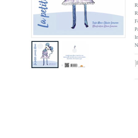
R
R
F
P
I
N