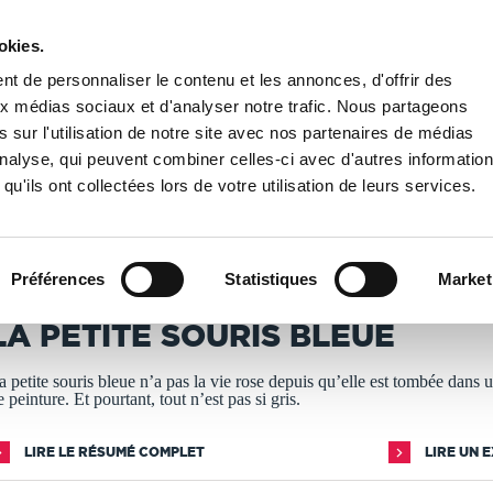
okies.
PUBLIER UN LIVRE
LIBRAIRIE
t de personnaliser le contenu et les annonces, d'offrir des
aux médias sociaux et d'analyser notre trafic. Nous partageons
 sur l'utilisation de notre site avec nos partenaires de médias
La petite souris bleue
'analyse, qui peuvent combiner celles-ci avec d'autres informatio
qu'ils ont collectées lors de votre utilisation de leurs services.
T IMPRIMÉS À LA DEMANDE - DÉLAI ACTUEL : 3 À 5 
Préférences
Statistiques
Market
arc-Olivier louveau
LA PETITE SOURIS BLEUE
a petite souris bleue n’a pas la vie rose depuis qu’elle est tombée dans 
e peinture. Et pourtant, tout n’est pas si gris.
LIRE LE RÉSUMÉ COMPLET
LIRE UN 