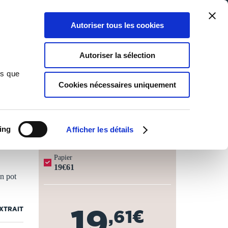
Qui sommes-nous ?
Nous contacter
Blog
Aide
0
0
Autoriser tous les cookies
Rechercher
Connexion
Ma liste
Panier
Autoriser la sélection
ns que
Cookies nécessaires uniquement
JOURS OUVRÉS ⏱️
ing
Afficher les détails
Papier
19€61
un pot
19
EXTRAIT
,61€