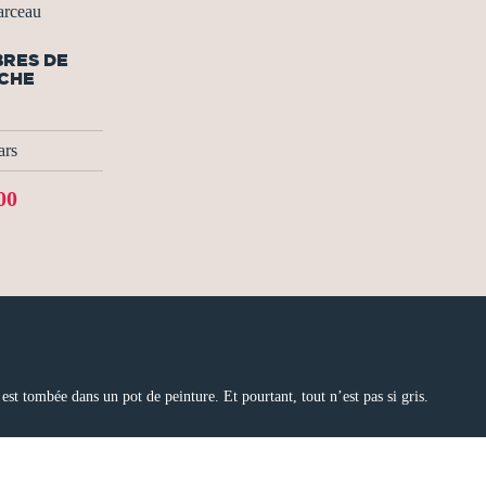
rceau
BRES DE
CHE
ars
00
 est tombée dans un pot de peinture. Et pourtant, tout n’est pas si gris.