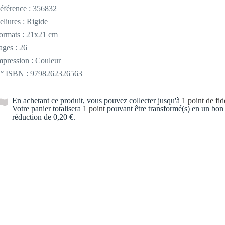
éférence :
356832
eliures : Rigide
ormats : 21x21 cm
ages : 26
mpression : Couleur
° ISBN : 9798262326563
En achetant ce produit, vous pouvez collecter jusqu'à
1
point de fidé
Votre panier totalisera
1
point
pouvant être transformé(s) en un bon
réduction de
0,20 €
.