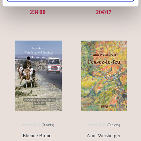
23€00
20€07
(0 avis)
(0 avis)
Etienne Brunet
Amit Weisberger