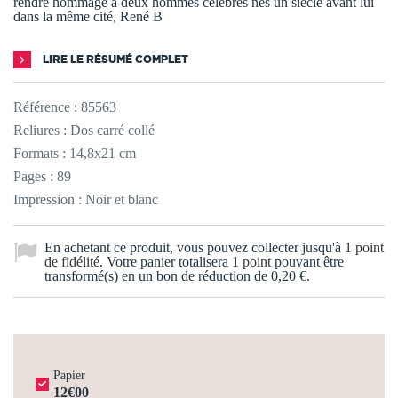
rendre hommage à deux hommes célébres nés un siècle avant lui
dans la même cité, René B
LIRE LE RÉSUMÉ COMPLET
Référence :
85563
Reliures : Dos carré collé
Formats : 14,8x21 cm
Pages : 89
Impression : Noir et blanc
En achetant ce produit, vous pouvez collecter jusqu'à
1
point
de fidélité
. Votre panier totalisera
1
point
pouvant être
transformé(s) en un bon de réduction de
0,20 €
.
Papier
12€00