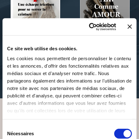
yanick Antigny
Yanick Antigny
Ce site web utilise des cookies.
ADRIEN BOULARD
AH! COMME AMOUR
Les cookies nous permettent de personnaliser le contenu
et les annonces, d'offrir des fonctionnalités relatives aux
romans
romans
médias sociaux et d'analyser notre trafic. Nous
partageons également des informations sur l'utilisation de
13€00
13€50
notre site avec nos partenaires de médias sociaux, de
publicité et d'analyse, qui peuvent combiner celles-ci
avec d'autres informations que vous leur avez fournies
ou qu'ils ont collectées lors de votre utilisation de leurs
services.
VOUS AIMEREZ AUSSI
Sélection
Nécessaires
du