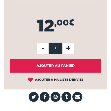
12
,00€
-
+
AJOUTER AU PANIER
AJOUTER À MA LISTE D'ENVIES