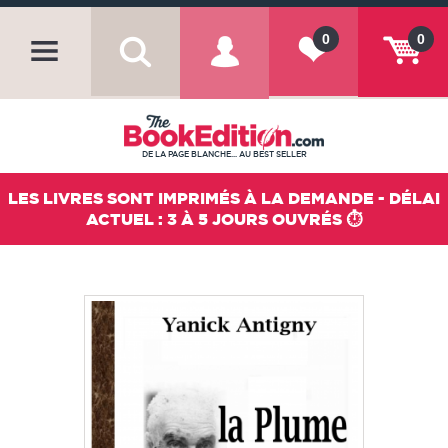
0
0
DE LA PAGE BLANCHE... AU BEST SELLER
LES LIVRES SONT IMPRIMÉS À LA DEMANDE - DÉLAI
ACTUEL : 3 À 5 JOURS OUVRÉS ⏱️