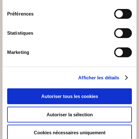
consentement
Préférences
Statistiques
Marketing
Afficher les détails
Autoriser tous les cookies
(0 avis)
(0 avis)
Thierry MAUGER
Emile MATIGNON
Autoriser la sélection
SURVIVANTS DE
DES CAILLOUX DANS
L'ARABIE
LES POCHES..
PREISLAMIQUE
Cookies nécessaires uniquement
Carnets & récits de voyage
Carnets & récits de voyage