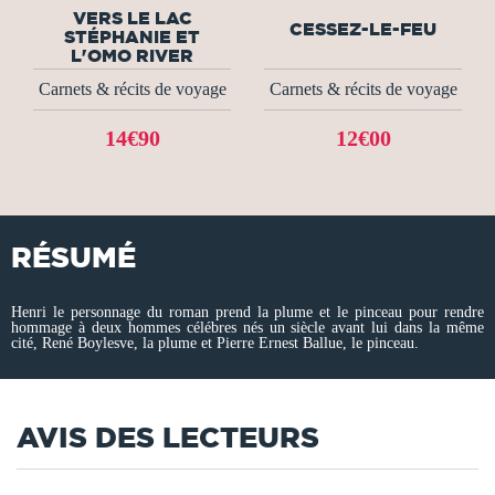
VERS LE LAC
CESSEZ-LE-FEU
STÉPHANIE ET
L'OMO RIVER
Carnets & récits de voyage
Carnets & récits de voyage
14€90
12€00
RÉSUMÉ
Henri le personnage du roman prend la plume et le pinceau pour rendre
hommage à deux hommes célébres nés un siècle avant lui dans la même
cité, René Boylesve, la plume et Pierre Ernest Ballue, le pinceau.
AVIS DES LECTEURS