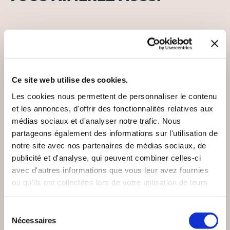
Ce site web utilise des cookies.
Les cookies nous permettent de personnaliser le contenu
et les annonces, d'offrir des fonctionnalités relatives aux
médias sociaux et d'analyser notre trafic. Nous
partageons également des informations sur l'utilisation de
notre site avec nos partenaires de médias sociaux, de
publicité et d'analyse, qui peuvent combiner celles-ci
avec d'autres informations que vous leur avez fournies
ou qu'ils ont collectées lors de votre utilisation de leurs
(0 avis)
(0 avis)
services.
Jara
Tr. Révérend Yves Méra
Sélection
LE NOUVEAU
Nécessaires
du
VIVRE L'ÁSATRÚ
TESTAMENT