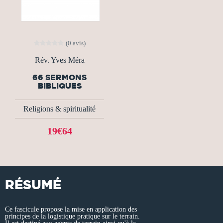
(0 avis)
Rév. Yves Méra
66 SERMONS
BIBLIQUES
Religions & spiritualité
19€64
RÉSUMÉ
Ce fascicule propose la mise en application des
principes de la logistique pratique sur le terrain.