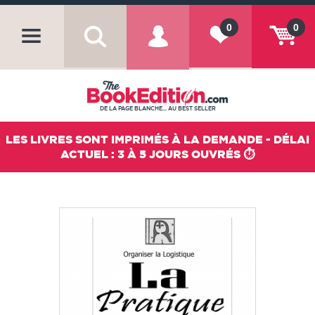
0
0
DE LA PAGE BLANCHE... AU BEST SELLER
LES LIVRES SONT IMPRIMÉS À LA DEMANDE - DÉLAI
ACTUEL : 3 À 5 JOURS OUVRÉS ⏱️