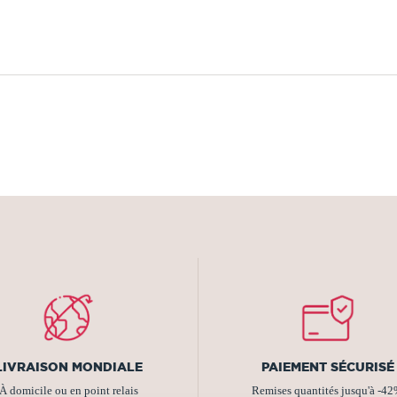
LIVRAISON MONDIALE
PAIEMENT SÉCURISÉ
À domicile ou en point relais
Remises quantités jusqu'à -4