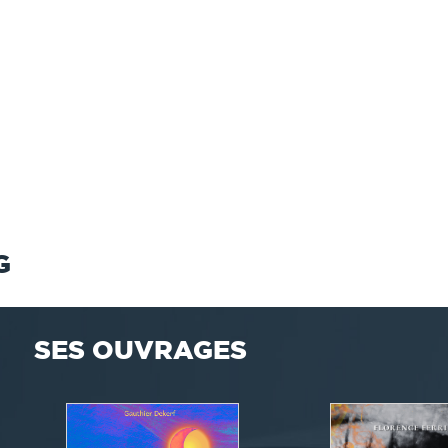
G
SES OUVRAGES