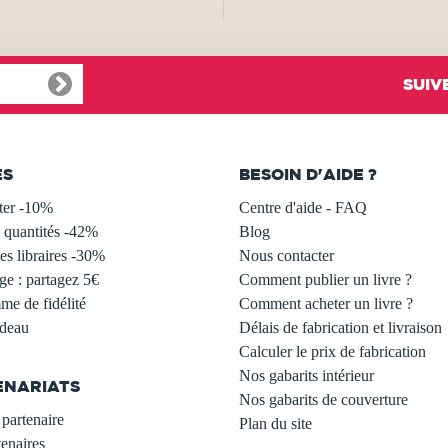
SUIV
ES
BESOIN D'AIDE ?
ter -10%
Centre d'aide - FAQ
 quantités -42%
Blog
s libraires -30%
Nous contacter
ge : partagez 5€
Comment publier un livre ?
e de fidélité
Comment acheter un livre ?
adeau
Délais de fabrication et livraison
Calculer le prix de fabrication
Nos gabarits intérieur
ENARIATS
Nos gabarits de couverture
partenaire
Plan du site
enaires