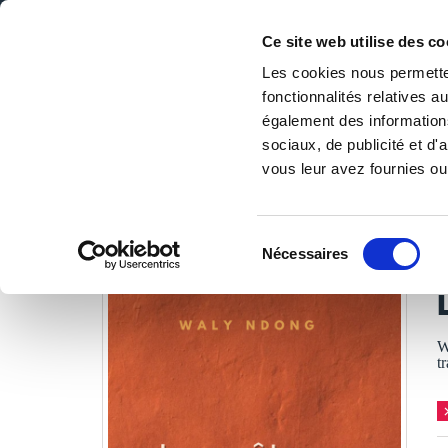
Ce site web utilise des co
Les cookies nous permetten
fonctionnalités relatives 
DE LA PAGE BLANCHE... AU BEST SELLER
également des informations
Accueil
/
Tous les livres
/
Littérature
/
Biographie
/
La qu
sociaux, de publicité et d
vous leur avez fournies ou 
LES LIVRES SON
Sélection
Nécessaires
du
W
consentement
W
t