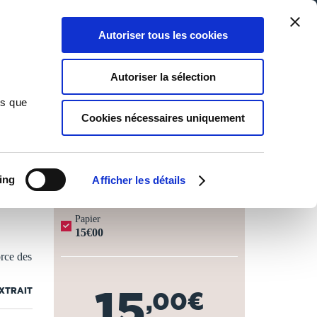
Qui sommes-nous ?
Nous contacter
Blog
Aide
0
0
Autoriser tous les cookies
Rechercher
Connexion
Ma liste
Panier
Autoriser la sélection
ns que
Cookies nécessaires uniquement
JOURS OUVRÉS ⏱️
ing
Afficher les détails
Papier
15€00
orce des
15
EXTRAIT
,00€