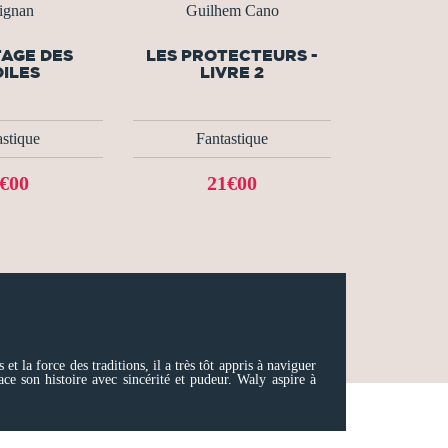
dignan
Guilhem Cano
TAGE DES
LES PROTECTEURS -
ILES
LIVRE 2
astique
Fantastique
€00
21€00
 la force des traditions, il a très tôt appris à naviguer
ce son histoire avec sincérité et pudeur. Waly aspire à