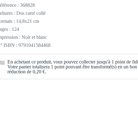
éférence :
368828
eliures : Dos carré collé
ormats : 14,8x21 cm
ages : 124
mpression : Noir et blanc
° ISBN : 9791041584468
En achetant ce produit, vous pouvez collecter jusqu'à
1
point de fidé
Votre panier totalisera
1
point
pouvant être transformé(s) en un bon
réduction de
0,20 €
.