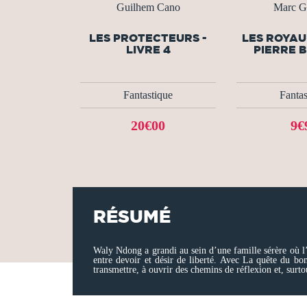
Guilhem Cano
Marc G
LES PROTECTEURS -
LES ROYAU
LIVRE 4
PIERRE 
Fantastique
Fantas
20€00
9€
RÉSUMÉ
Waly Ndong a grandi au sein d’une famille sérère où l’h
entre devoir et désir de liberté. Avec La quête du bon
transmettre, à ouvrir des chemins de réflexion et, surt