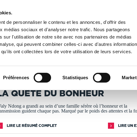
okies.
PUBLIER UN LIVRE
LIBRAIRIE
t de personnaliser le contenu et les annonces, d'offrir des
aux médias sociaux et d'analyser notre trafic. Nous partageons
 sur l'utilisation de notre site avec nos partenaires de médias
ête du bonheur
'analyse, qui peuvent combiner celles-ci avec d'autres informatio
qu'ils ont collectées lors de votre utilisation de leurs services.
T IMPRIMÉS À LA DEMANDE - DÉLAI ACTUEL : 3 À 5 
Préférences
Statistiques
Market
aly NDONG
LA QUÊTE DU BONHEUR
aly Ndong a grandi au sein d’une famille sérère où l’honneur et la
ransmission guident chaque pas. Marqué par le poids des attentes et la f
LIRE LE RÉSUMÉ COMPLET
LIRE UN 