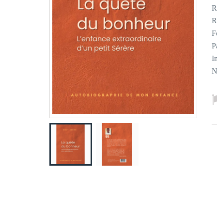
R
R
F
P
I
N