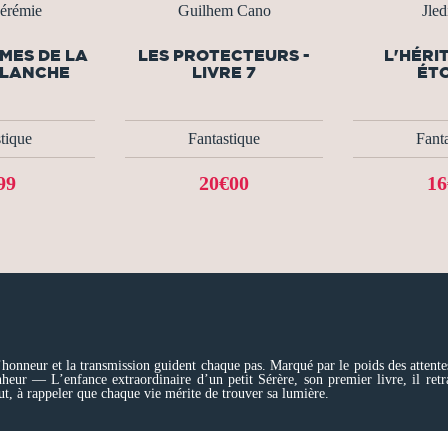
érémie
Guilhem Cano
Jle
MES DE LA
LES PROTECTEURS -
L'HÉRI
BLANCHE
LIVRE 7
ÉTO
tique
Fantastique
Fant
99
20€00
16
onneur et la transmission guident chaque pas. Marqué par le poids des attentes et
heur — L’enfance extraordinaire d’un petit Sérère, son premier livre, il retra
out, à rappeler que chaque vie mérite de trouver sa lumière.