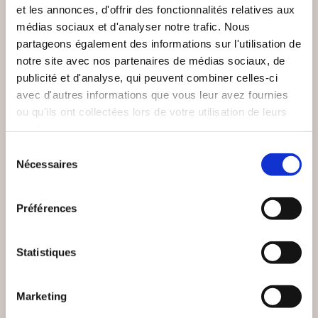
NEW
et les annonces, d'offrir des fonctionnalités relatives aux
médias sociaux et d'analyser notre trafic. Nous
partageons également des informations sur l'utilisation de
notre site avec nos partenaires de médias sociaux, de
publicité et d'analyse, qui peuvent combiner celles-ci
avec d'autres informations que vous leur avez fournies
ou qu'ils ont collectées lors de votre utilisation de leurs
services.
Sélection
Nécessaires
du
consentement
(0 avis)
(0 avis)
Boris Vasovitch
Marius KAVEGE
Préférences
L'HEUREUX CUEILLE
MIROIRS ET REFLETS
DES RIMES — VOL. 1
Statistiques
Poésies
Poésies
Marketing
33€00
15€00