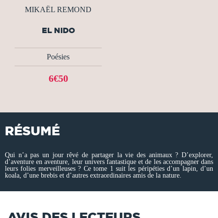
MIKAËL REMOND
EL NIDO
Poésies
6€50
RÉSUMÉ
Qui n’a pas un jour rêvé de partager la vie des animaux ? D’explorer,
d’aventure en aventure, leur univers fantastique et de les accompagner dans
leurs folies merveilleuses ? Ce tome 1 suit les péripéties d’un lapin, d’un
koala, d’une brebis et d’autres extraordinaires amis de la nature.
AVIS DES LECTEURS