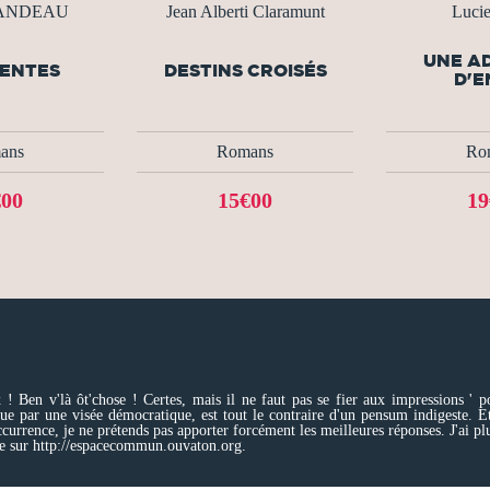
LANDEAU
Jean Alberti Claramunt
Luci
UNE A
ENTES
DESTINS CROISÉS
D'E
ans
Romans
Ro
€00
15€00
19
 ! Ben v'là ôt'chose ! Certes, mais il ne faut pas se fier aux impressions ' 
ue par une visée démocratique, est tout le contraire d'un pensum indigeste. Et 
ccurrence, je ne prétends pas apporter forcément les meilleures réponses. J'ai pl
ible sur http://espacecommun.ouvaton.org.