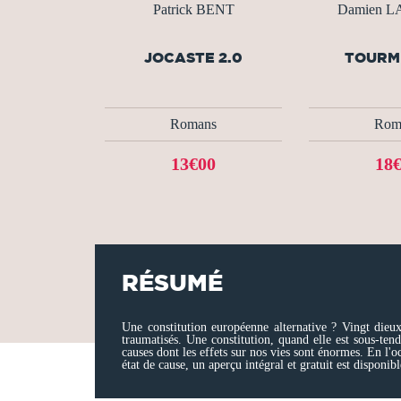
Patrick BENT
Damien 
JOCASTE 2.0
TOURM
Romans
Rom
13€00
18
RÉSUMÉ
Une constitution européenne alternative ? Vingt dieux
traumatisés. Une constitution, quand elle est sous-tend
causes dont les effets sur nos vies sont énormes. En l'o
état de cause, un aperçu intégral et gratuit est dispon