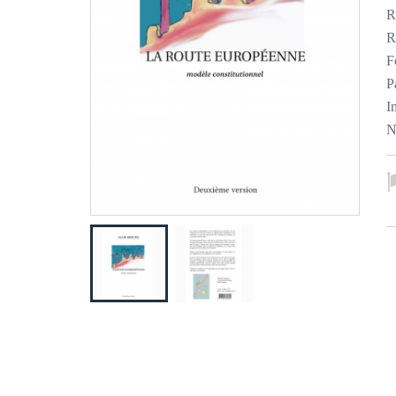
R
R
F
P
I
N