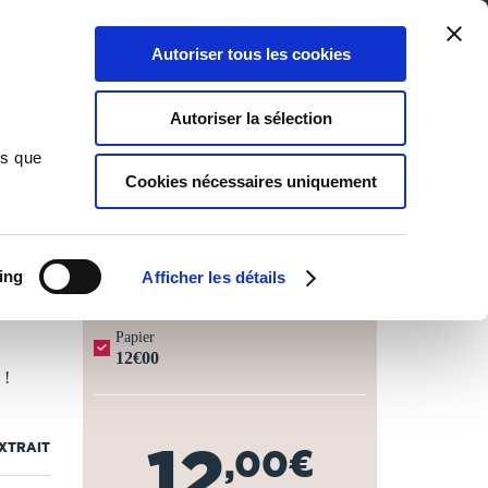
Qui sommes-nous ?
Nous contacter
Blog
Aide
0
0
Autoriser tous les cookies
Rechercher
Connexion
Ma liste
Panier
Autoriser la sélection
ns que
Cookies nécessaires uniquement
JOURS OUVRÉS ⏱️
ing
Afficher les détails
Papier
12€00
 !
12
EXTRAIT
,00€