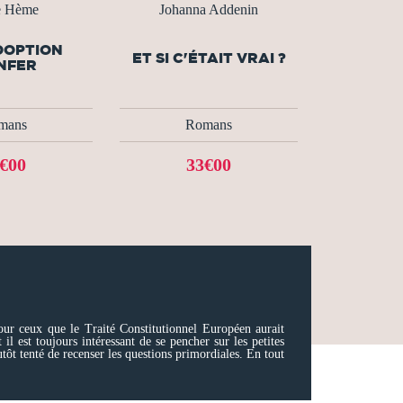
e Hème
Johanna Addenin
DOPTION
ET SI C'ÉTAIT VRAI ?
NFER
mans
Romans
€00
33€00
pour ceux que le Traité Constitutionnel Européen aurait
il est toujours intéressant de se pencher sur les petites
utôt tenté de recenser les questions primordiales. En tout