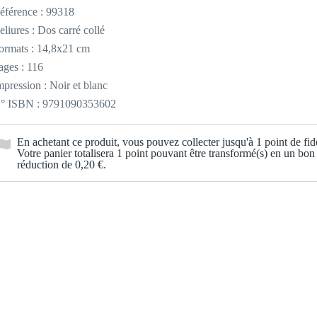
éférence :
99318
eliures : Dos carré collé
ormats : 14,8x21 cm
ages : 116
mpression : Noir et blanc
° ISBN : 9791090353602
En achetant ce produit, vous pouvez collecter jusqu'à
1
point de fidé
Votre panier totalisera
1
point
pouvant être transformé(s) en un bon
réduction de
0,20 €
.