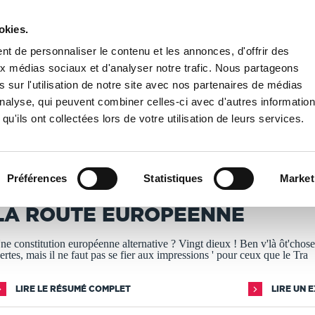
okies.
PUBLIER UN LIVRE
LIBRAIRIE
t de personnaliser le contenu et les annonces, d'offrir des
aux médias sociaux et d'analyser notre trafic. Nous partageons
 sur l'utilisation de notre site avec nos partenaires de médias
La route Européenne
'analyse, qui peuvent combiner celles-ci avec d'autres informatio
qu'ils ont collectées lors de votre utilisation de leurs services.
T IMPRIMÉS À LA DEMANDE - DÉLAI ACTUEL : 3 À 5 
Préférences
Statistiques
Market
lain Broueil
LA ROUTE EUROPÉENNE
ne constitution européenne alternative ? Vingt dieux ! Ben v'là ôt'chose
ertes, mais il ne faut pas se fier aux impressions ' pour ceux que le Tra
LIRE LE RÉSUMÉ COMPLET
LIRE UN 