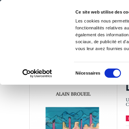
Ce site web utilise des co
Les cookies nous permetten
fonctionnalités relatives 
DE LA PAGE BLANCHE... AU BEST SELLER
également des informations
Accueil
/
Tous les livres
/
Culture & société
/
Politique
/
sociaux, de publicité et d
vous leur avez fournies ou 
LES LIVRES SON
Sélection
Nécessaires
du
A
consentement
U
C