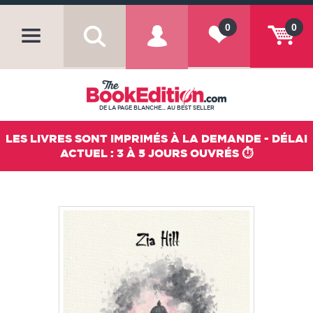
0
0
DE LA PAGE BLANCHE... AU BEST SELLER
LES LIVRES SONT IMPRIMÉS À LA DEMANDE - DÉLAI
ACTUEL : 3 À 5 JOURS OUVRÉS ⏱️