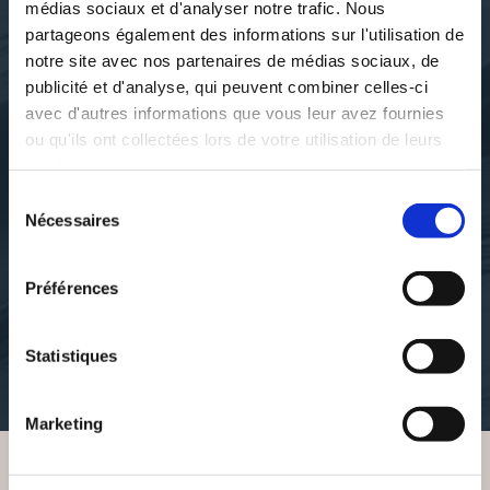
médias sociaux et d'analyser notre trafic. Nous
partageons également des informations sur l'utilisation de
notre site avec nos partenaires de médias sociaux, de
publicité et d'analyse, qui peuvent combiner celles-ci
avec d'autres informations que vous leur avez fournies
ou qu'ils ont collectées lors de votre utilisation de leurs
services.
Sélection
Nécessaires
du
Cécilia Drœsch
Cécilia Droesch
consentement
DES NOUVELLES
DES NOUVELLES
D'AILLEURS TOME 3
D'AILLEURS... TOME 2
Préférences
nouvelles
nouvelles
Statistiques
11€00
8€35
Marketing