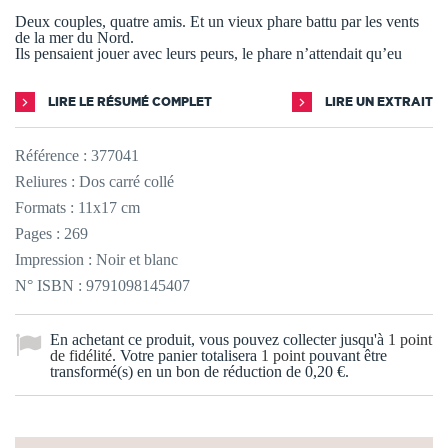
Deux couples, quatre amis. Et un vieux phare battu par les vents
de la mer du Nord.
Ils pensaient jouer avec leurs peurs, le phare n’attendait qu’eu
LIRE LE RÉSUMÉ COMPLET
LIRE UN EXTRAIT
Référence :
377041
Reliures : Dos carré collé
Formats : 11x17 cm
Pages : 269
Impression : Noir et blanc
N° ISBN : 9791098145407
En achetant ce produit, vous pouvez collecter jusqu'à
1
point
de fidélité
. Votre panier totalisera
1
point
pouvant être
transformé(s) en un bon de réduction de
0,20 €
.