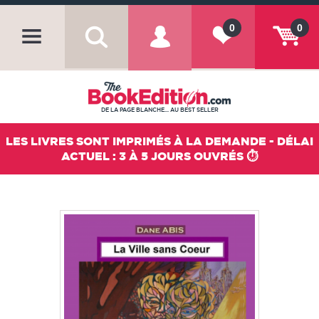
0
0
DE LA PAGE BLANCHE... AU BEST SELLER
LES LIVRES SONT IMPRIMÉS À LA DEMANDE - DÉLAI
ACTUEL : 3 À 5 JOURS OUVRÉS ⏱️