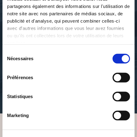
partageons également des informations sur l'utilisation de
notre site avec nos partenaires de médias sociaux, de
publicité et d'analyse, qui peuvent combiner celles-ci
avec d'autres informations que vous leur avez fournies
ou qu'ils ont collectées lors de votre utilisation de leurs
services.
Sélection
Dane ABIS
Dane ABIS
Nécessaires
du
L'ETRANGE VIE DE LA
LA CAMARGUE EN
consentement
BELLE EMMA
ROUGE ET MORT
Préférences
romans
action-aventure
Statistiques
15€00
15€00
Marketing
VOUS AIMEREZ AUSSI