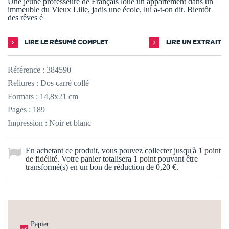
Une jeune professeure de Français loue un appartement dans un
immeuble du Vieux Lille, jadis une école, lui a-t-on dit. Bientôt
des rêves é
LIRE LE RÉSUMÉ COMPLET
LIRE UN EXTRAIT
Référence :
384590
Reliures : Dos carré collé
Formats : 14,8x21 cm
Pages : 189
Impression : Noir et blanc
En achetant ce produit, vous pouvez collecter jusqu'à
1
point
de fidélité
. Votre panier totalisera
1
point
pouvant être
transformé(s) en un bon de réduction de
0,20 €
.
Papier