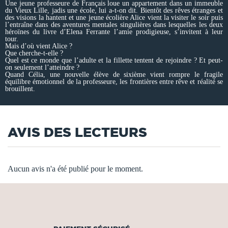
Une jeune professeure de Français loue un appartement dans un immeuble
du Vieux Lille, jadis une école, lui a-t-on dit. Bientôt des rêves étranges et
des visions la hantent et une jeune écolière Alice vient la visiter le soir puis
l’entraîne dans des aventures mentales singulières dans lesquelles les deux
héroïnes du livre d’Elena Ferrante l’amie prodigieuse, s’invitent à leur
tour.
Mais d’où vient Alice ?
Que cherche-t-elle ?
Quel est ce monde que l’adulte et la fillette tentent de rejoindre ? Et peut-
on seulement l’atteindre ?
Quand Célia, une nouvelle élève de sixième vient rompre le fragile
équilibre émotionnel de la professeure, les frontières entre rêve et réalité se
brouillent.
AVIS DES LECTEURS
Aucun avis n'a été publié pour le moment.