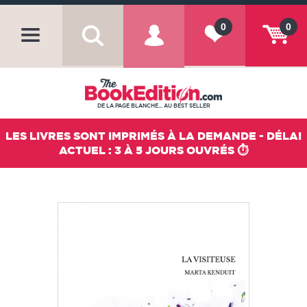
0
0
DE LA PAGE BLANCHE... AU BEST SELLER
LES LIVRES SONT IMPRIMÉS À LA DEMANDE - DÉLAI
ACTUEL : 3 À 5 JOURS OUVRÉS ⏱️