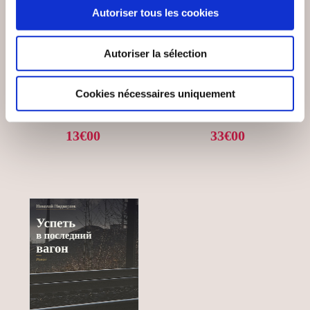
Autoriser tous les cookies
(0 avis)
(27 avis)
Julie ANTHOINE
Johanna Addenin
Autoriser la sélection
JUSTE UNE FOIS
ET SI C'ÉTAIT VRAI ?
Cookies nécessaires uniquement
Romans
Romans
13€00
33€00