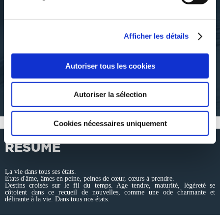
Marie Kléber
Marie Kléber
Afficher les détails
ACCROCHER LA
CHUCHOTIS ET
LUMIÈRE
RICOCHETS
Autoriser tous les cookies
poesies
nouvelles
Autoriser la sélection
8€00
9€50
Cookies nécessaires uniquement
RÉSUMÉ
La vie dans tous ses états.
États d'âme, âmes en peine, peines de cœur, cœurs à prendre.
Destins croisés sur le fil du temps. Age tendre, maturité, légèreté se
côtoient dans ce recueil de nouvelles, comme une ode charmante et
délirante à la vie. Dans tous nos états.