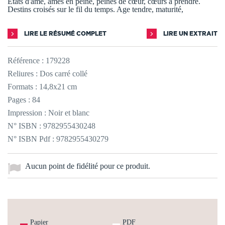
États d'âme, âmes en peine, peines de cœur, cœurs à prendre.
Destins croisés sur le fil du temps. Age tendre, maturité,
LIRE LE RÉSUMÉ COMPLET
LIRE UN EXTRAIT
Référence :
179228
Reliures : Dos carré collé
Formats : 14,8x21 cm
Pages : 84
Impression : Noir et blanc
N° ISBN : 9782955430248
N° ISBN Pdf : 9782955430279
Aucun point de fidélité pour ce produit.
Papier
PDF