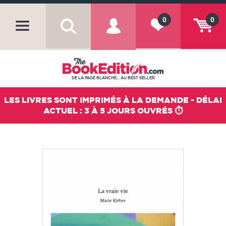
0
0
DE LA PAGE BLANCHE... AU BEST SELLER
LES LIVRES SONT IMPRIMÉS À LA DEMANDE - DÉLAI
ACTUEL : 3 À 5 JOURS OUVRÉS ⏱️