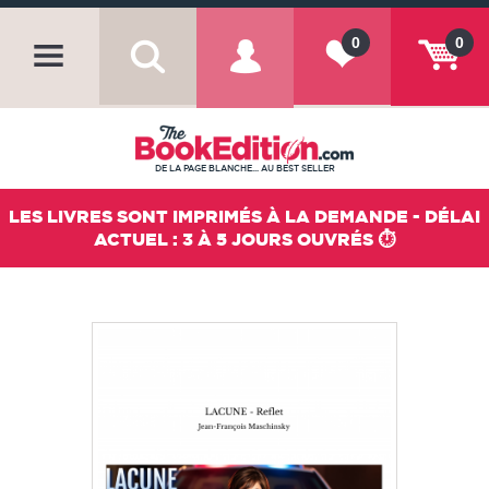
0
0
DE LA PAGE BLANCHE... AU BEST SELLER
LES LIVRES SONT IMPRIMÉS À LA DEMANDE - DÉLAI
ACTUEL : 3 À 5 JOURS OUVRÉS ⏱️