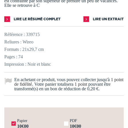
est contrainte par son supérieur de prendre un peu de vacances.
Elle se retrouve à C
LIRE LE RÉSUMÉ COMPLET
LIRE UN EXTRAIT
Référence :
339715
Reliures : Wireo
Formats : 21x29,7 cm
Pages : 74
Impression : Noir et blanc
En achetant ce produit, vous pouvez collecter jusqu'à
1
point
de fidélité
. Votre panier totalisera
1
point
pouvant être
transformé(s) en un bon de réduction de
0,20 €
.
Papier
PDF
10€00
10€00