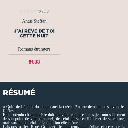
(0 avis)
Anaïs Steffan
J'AI RÊVÉ DE TOI
CETTE NUIT
Romans étrangers
8€88
RÉSUMÉ
« Quid de l’âne et du bœuf dans la crèche ? » me demandent souvent les
fidèles .
Bien entendu chaque prêtre doit pouvoir répondre à ce sujet, non seulement
de son point de vue personnel, de celui de sa sensibilité et de sa culture,
mais surtout de celui de la tradition elle-même.
Laissons parler René Grousset, les docteurs de l'église et ceux de la