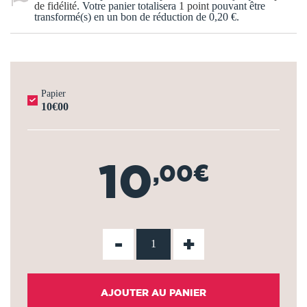
de fidélité
. Votre panier totalisera
1
point
pouvant être
transformé(s) en un bon de réduction de
0,20 €
.
Papier
10€00
10
,00€
-
+
AJOUTER AU PANIER