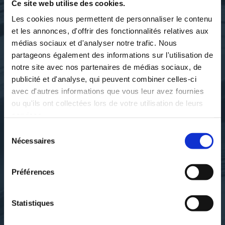
Ce site web utilise des cookies.
Les cookies nous permettent de personnaliser le contenu
et les annonces, d'offrir des fonctionnalités relatives aux
médias sociaux et d'analyser notre trafic. Nous
partageons également des informations sur l'utilisation de
notre site avec nos partenaires de médias sociaux, de
publicité et d'analyse, qui peuvent combiner celles-ci
avec d'autres informations que vous leur avez fournies
ou qu'ils ont collectées lors de votre utilisation de leurs
services.
Sélection
Nécessaires
du
consentement
collectif
D.Achard
100 CONSEILS DE VIE
ACATHISTIER
Préférences
ORTHODOXE
religions-spiritualite
Statistiques
religions-spiritualite
20€00