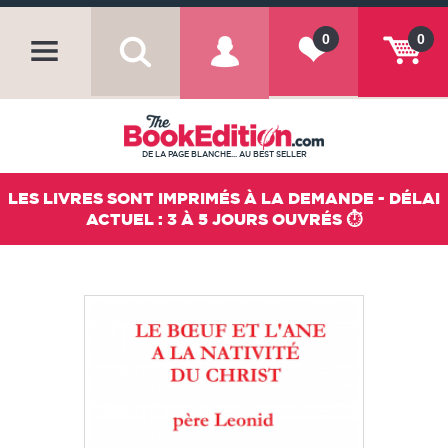
0
0
DE LA PAGE BLANCHE... AU BEST SELLER
LES LIVRES SONT IMPRIMÉS À LA DEMANDE - DÉLAI
ACTUEL : 3 À 5 JOURS OUVRÉS ⏱️