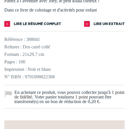
Partez à l’aventure avec Joey, le petit koala curieux !
Dans ce livre de coloriage et d'activités pour enfant
LIRE LE RÉSUMÉ COMPLET
LIRE UN EXTRAIT
Référence :
388041
Reliures : Dos carré collé
Formats : 21x29,7 cm
Pages : 100
Impression : Noir et blanc
N° ISBN : 9791098822308
En achetant ce produit, vous pouvez collecter jusqu'à
1
point
de fidélité
. Votre panier totalisera
1
point
pouvant être
transformé(s) en un bon de réduction de
0,20 €
.