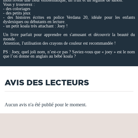
mois révèle une fleur emblématique, un fruit et un légume de saison.
Vous y trouverez :
- des coloriages
- des petits jeux
- des histoires écrites en police Verdana 20, idéale pour les enfants
dyslexiques ou débutants en lecture.
- un petit koala très attachant : Joey !
Un livre parfait pour apprendre en s'amusant et découvrir la beauté du
monde.
Attention, l'utilisation des crayons de couleur est recommandée !
PS : Joey, quel joli nom, n’est-ce pas ? Saviez-vous que « joey » est le nom
que l’on donne en anglais au bébé koala ?
AVIS DES LECTEURS
Aucun avis n'a été publié pour le moment.