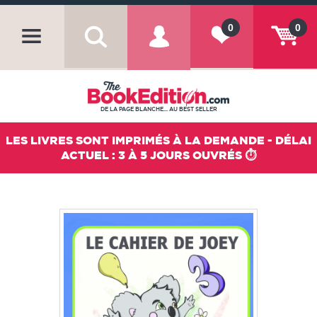
0
0
DE LA PAGE BLANCHE... AU BEST SELLER
LES LIVRES SONT IMPRIMÉS À LA DEMANDE - DÉLAI
ACTUEL : 3 À 5 JOURS OUVRÉS ⏱️