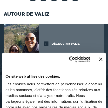
AUTOUR DE VALIZ
DÉCOUVRIR VALIZ
À PROPOS DE L'AUTEUR
Ce site web utilise des cookies.
Les cookies nous permettent de personnaliser le contenu
Valiz, c'est l'aventure de quatre mains et deux cerveaux !Nous
et les annonces, d'offrir des fonctionnalités relatives aux
sommes Val, illustrateur, et Liz, autrice et enseignante. Ensemble,
médias sociaux et d'analyser notre trafic. Nous
nous créons des albums de coloriage à la fois ludiques et
partageons également des informations sur l'utilisation de
pédagogiques, pensés pour découvrir le monde et le plaisir
d'apprendre. Chaque ouvrage est imaginé, écrit et illustré par nos
notre site avec nos partenaires de médias sociaux, de