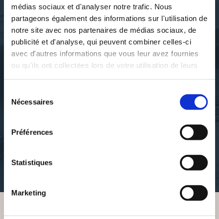
médias sociaux et d'analyser notre trafic. Nous
partageons également des informations sur l'utilisation de
notre site avec nos partenaires de médias sociaux, de
publicité et d'analyse, qui peuvent combiner celles-ci
avec d'autres informations que vous leur avez fournies
ou qu'ils ont collectées lors de votre utilisation de leurs
services.
Sélection
Nécessaires
Élodie THOURY
Élodie THOURY
du
L'ARBRE DES
L'ÉCOLE MAGIQUE DU
consentement
CHAKRAS
YOGA
Préférences
de-3-a-7-ans
de-3-a-7-ans
Statistiques
10€90
10€90
Marketing