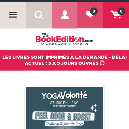
0
0
DE LA PAGE BLANCHE... AU BEST SELLER
LES LIVRES SONT IMPRIMÉS À LA DEMANDE - DÉLAI
ACTUEL : 3 À 5 JOURS OUVRÉS ⏱️