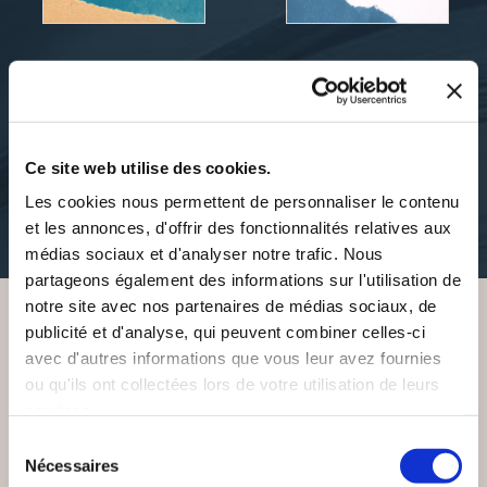
Camille et P.M. Tabarant
Le Bon Trip
LES AVENTURES DE
LES FAISEUSES DE
PETIT POINT
VAGUES
Ce site web utilise des cookies.
contes-legendes
contes-legendes
Les cookies nous permettent de personnaliser le contenu
et les annonces, d'offrir des fonctionnalités relatives aux
13€50
10€50
médias sociaux et d'analyser notre trafic. Nous
partageons également des informations sur l'utilisation de
notre site avec nos partenaires de médias sociaux, de
publicité et d'analyse, qui peuvent combiner celles-ci
VOUS AIMEREZ AUSSI
avec d'autres informations que vous leur avez fournies
ou qu'ils ont collectées lors de votre utilisation de leurs
services.
Sélection
Nécessaires
du