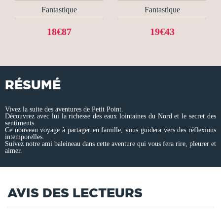
Fantastique
Fantastique
18€87
19€43
RÉSUMÉ
Vivez la suite des aventures de Petit Point.
Découvrez avec lui la richesse des eaux lointaines du Nord et le secret des
sentiments.
Ce nouveau voyage à partager en famille, vous guidera vers des réflexions
intemporelles.
Suivez notre ami baleineau dans cette aventure qui vous fera rire, pleurer et
aimer.
AVIS DES LECTEURS