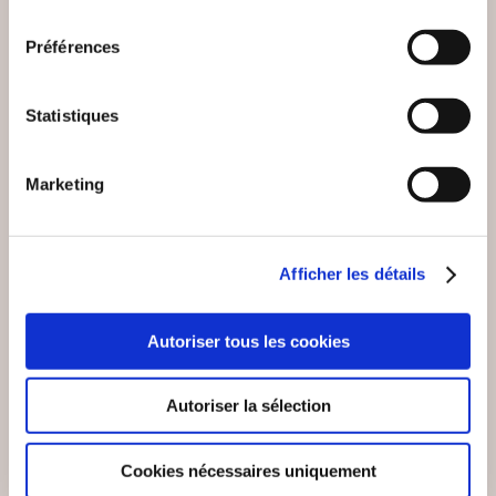
consentement
Préférences
Statistiques
Marketing
Afficher les détails
(0 avis)
(0 avis)
DUPONT Tatiana chero
Marc Gérémie
kee
Autoriser tous les cookies
DARK SHADOW, LE
LES ROYAUMES DE
SPECTRE DES
LA PIERRE BLANCHE
TÉNÈBRES.
Autoriser la sélection
Fantastique
Fantastique
9€99
11€53
Cookies nécessaires uniquement