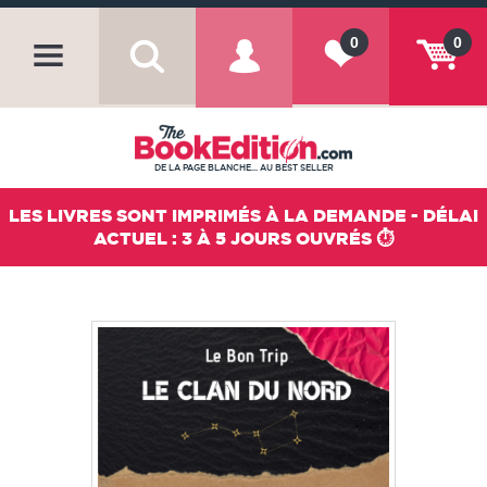
0
0
DE LA PAGE BLANCHE... AU BEST SELLER
LES LIVRES SONT IMPRIMÉS À LA DEMANDE - DÉLAI
ACTUEL : 3 À 5 JOURS OUVRÉS ⏱️