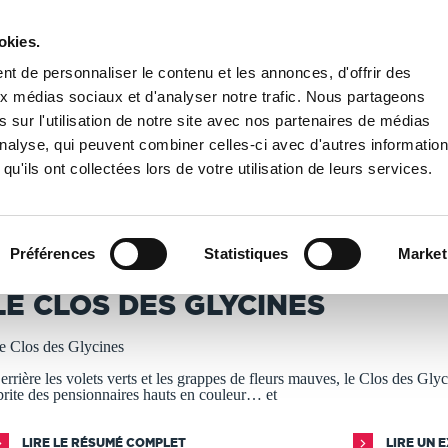
okies.
PUBLIER UN LIVRE
LIBRAIRIE
t de personnaliser le contenu et les annonces, d'offrir des
aux médias sociaux et d'analyser notre trafic. Nous partageons
 sur l'utilisation de notre site avec nos partenaires de médias
des Glycines
'analyse, qui peuvent combiner celles-ci avec d'autres informatio
qu'ils ont collectées lors de votre utilisation de leurs services.
T IMPRIMÉS À LA DEMANDE - DÉLAI ACTUEL : 3 À 5 
Préférences
Statistiques
Market
lichacap
LE CLOS DES GLYCINES
e Clos des Glycines
errière les volets verts et les grappes de fleurs mauves, le Clos des Gly
brite des pensionnaires hauts en couleur… et
LIRE LE RÉSUMÉ COMPLET
LIRE UN 