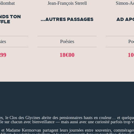
llombat
Jean-François Sterell
Simon-Ad
NDS TON
...AUTRES PASSAGES
AD AP
FFLE
ies
Poésies
Po
€99
18€00
10
uves, le Clos des Glycines abrite des pensionnaires hauts en couleur… et quel
ille sur chacun avec bienveillance — mais aussi avec une curiosité parfois trop v
 et Madame Kermorvan partagent leurs journées entre souvenirs, commérages e