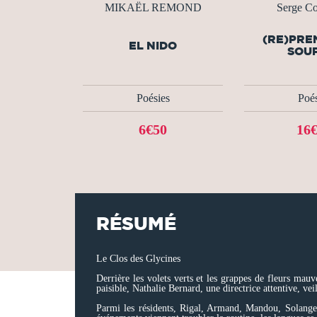
MIKAËL REMOND
Serge Co
(RE)PRE
EL NIDO
SOU
Poésies
Poés
6€50
16
RÉSUMÉ
Le Clos des Glycines
Derrière les volets verts et les grappes de fleurs ma
paisible, Nathalie Bernard, une directrice attentive, ve
Parmi les résidents, Rigal, Armand, Mandou, Solange