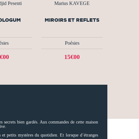
jid Pesenti
Marius KAVEGE
OLOGUM
MIROIRS ET REFLETS
ésies
Poésies
€00
15€00
ques secrets bien gardés. Aux commandes de cette maison
ive.
t petits mystères du quotidien. Et lorsque d’étranges