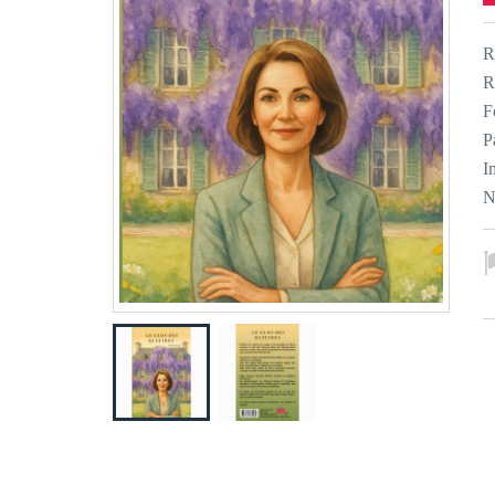
R
R
F
P
I
N