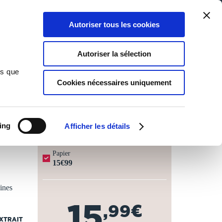
Qui sommes-nous ?
Nous contacter
Blog
Aide
0
0
Autoriser tous les cookies
Rechercher
Connexion
Ma liste
Panier
Autoriser la sélection
ns que
Cookies nécessaires uniquement
JOURS OUVRÉS ⏱️
ing
Afficher les détails
Papier
15€99
cines
15
,99€
EXTRAIT