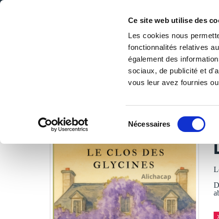
Ce site web utilise des co
Les cookies nous permetten
fonctionnalités relatives 
DE LA PAGE BLANCHE... AU BEST SELLER
également des informations
Accueil
/
Tous les livres
/
Littérature
/
Romans
/
Le clos 
sociaux, de publicité et d
vous leur avez fournies ou 
LES LIVRES SON
Sélection
Nécessaires
du
A
consentement
L
D
a