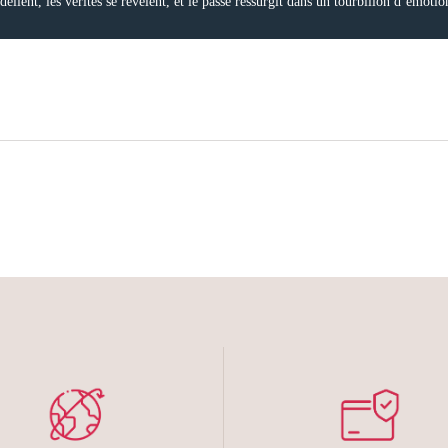
élient, les vérités se révèlent, et le passé ressurgit dans un tourbillon d’émotion