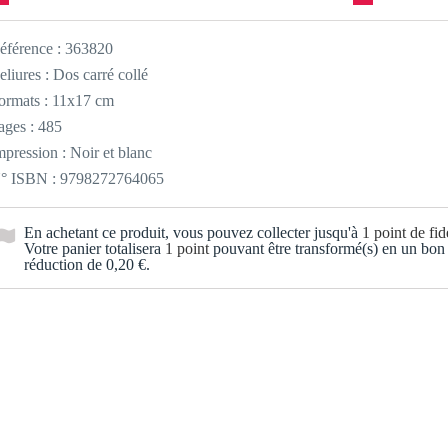
éférence :
363820
eliures : Dos carré collé
ormats : 11x17 cm
ages : 485
mpression : Noir et blanc
° ISBN : 9798272764065
En achetant ce produit, vous pouvez collecter jusqu'à
1
point de fidé
Votre panier totalisera
1
point
pouvant être transformé(s) en un bon
réduction de
0,20 €
.