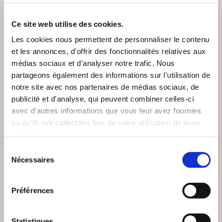
Ce site web utilise des cookies.
Les cookies nous permettent de personnaliser le contenu
et les annonces, d'offrir des fonctionnalités relatives aux
médias sociaux et d'analyser notre trafic. Nous
partageons également des informations sur l'utilisation de
notre site avec nos partenaires de médias sociaux, de
publicité et d'analyse, qui peuvent combiner celles-ci
avec d'autres informations que vous leur avez fournies
ou qu'ils ont collectées lors de votre utilisation de leurs
(2 avis)
(0 avis)
services.
Galatée Dominique
Gilles FIOLET
HIRIGOYEN
Sélection
Nécessaires
BONNE NUIT A
du
PAR LA BRÈCHE
MALAYSIA 370
consentement
Préférences
Romans
Romans
22€00
19€00
Statistiques