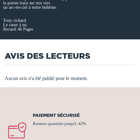
la poésie trace sur nos vies
un arc-en-ciel à notre bohème.
Tony richard.
Le cœur à nu.
Recueil 46 Pages
AVIS DES LECTEURS
Aucun avis n'a été publié pour le moment.
PAIEMENT SÉCURISÉ
Remises quantités jusqu'à -42%