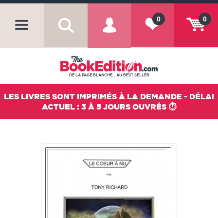
0
0
DE LA PAGE BLANCHE... AU BEST SELLER
LES LIVRES SONT IMPRIMÉS À LA DEMANDE - DÉLAI
ACTUEL : 3 À 5 JOURS OUVRÉS ⏱️