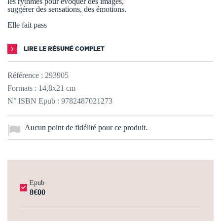
les rythmes pour évoquer des images,
suggérer des sensations, des émotions.
Elle fait pass
LIRE LE RÉSUMÉ COMPLET
Référence :
293905
Formats : 14,8x21 cm
N° ISBN Epub : 9782487021273
Aucun point de fidélité pour ce produit.
Epub
8€00