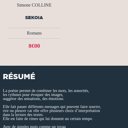
Simone COLLINE
SEKOIA
Romans
8€00
RÉSUMÉ
La poésie permet de combiner les mots, les sonorités,
les rythmes pour évoquer des images,
suggérer des sensations, des émotions.
Elle fait passer différents messages qui peuvent faire sourire,
rire ou pleurer car elle offre plusieurs choix d’interprétation
dans la lecture des textes.
Elle est faite de rimes qui lui donnent un certain tempo.
Avec de simples mots comme un joyau