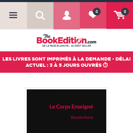
0
0
DE LA PAGE BLANCHE... AU BEST SELLER
LES LIVRES SONT IMPRIMÉS À LA DEMANDE - DÉLAI
ACTUEL : 3 À 5 JOURS OUVRÉS ⏱️