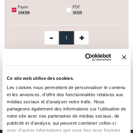
Papier
PDF
10€00
3€69
-
+
AJOUTER AU PANIER
AJOUTER À MA LISTE D'ENVIES
Ce site web utilise des cookies.
Les cookies nous permettent de personnaliser le contenu
et les annonces, d'offrir des fonctionnalités relatives aux
médias sociaux et d'analyser notre trafic. Nous
partageons également des informations sur l'utilisation de
notre site avec nos partenaires de médias sociaux, de
AUTOUR DE BLANCHE POIREL
publicité et d'analyse, qui peuvent combiner celles-ci
avec d'autres informations que vous leur avez fournies