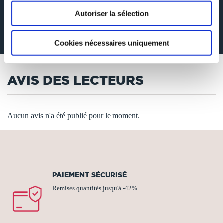
médecins qui passent leurs matinées auprès des patients sans toujours savoir
comment les aider. Entre un apprentissage intensif du fonctionnement du
Autoriser la sélection
corps humain, la proximité de la vie, de la mort et de la souffrance
humaine et une adaptation à l'univers particulier du corps médical,
parviennent-ils à conserver leur sensibilité personnelle qui fera d'eux de
véritables soignants ?
Cookies nécessaires uniquement
AVIS DES LECTEURS
Aucun avis n'a été publié pour le moment.
PAIEMENT SÉCURISÉ
Remises quantités jusqu'à -42%