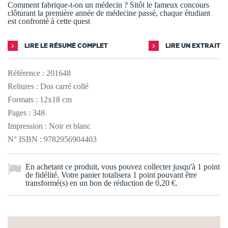
Comment fabrique-t-on un médecin ? Sitôt le fameux concours
clôturant la première année de médecine passé, chaque étudiant
est confronté à cette quest
LIRE LE RÉSUMÉ COMPLET
LIRE UN EXTRAIT
Référence :
201648
Reliures : Dos carré collé
Formats : 12x18 cm
Pages : 348
Impression : Noir et blanc
N° ISBN : 9782956904403
En achetant ce produit, vous pouvez collecter jusqu'à
1
point
de fidélité
. Votre panier totalisera
1
point
pouvant être
transformé(s) en un bon de réduction de
0,20 €
.