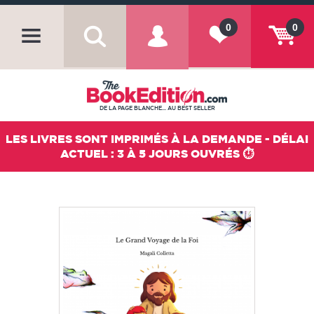
0
0
DE LA PAGE BLANCHE... AU BEST SELLER
LES LIVRES SONT IMPRIMÉS À LA DEMANDE - DÉLAI
ACTUEL : 3 À 5 JOURS OUVRÉS ⏱️