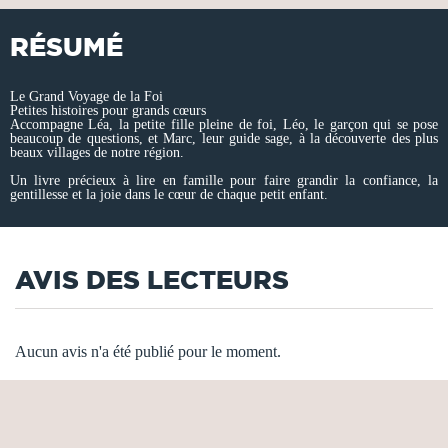
RÉSUMÉ
Le Grand Voyage de la Foi
Petites histoires pour grands cœurs
Accompagne Léa, la petite fille pleine de foi, Léo, le garçon qui se pose
beaucoup de questions, et Marc, leur guide sage, à la découverte des plus
beaux villages de notre région.
Un livre précieux à lire en famille pour faire grandir la confiance, la
gentillesse et la joie dans le cœur de chaque petit enfant.
AVIS DES LECTEURS
Aucun avis n'a été publié pour le moment.