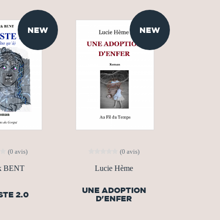
NEW
NEW
(0 avis)
(0 avis)
ck BENT
Lucie Hème
UNE ADOPTION
TE 2.0
D'ENFER