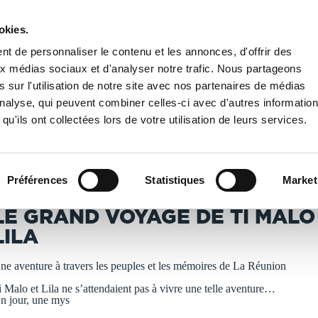
okies.
PUBLIER UN LIVRE
LIBRAIRIE
t de personnaliser le contenu et les annonces, d'offrir des
aux médias sociaux et d'analyser notre trafic. Nous partageons
 sur l'utilisation de notre site avec nos partenaires de médias
LE GRAND VOYAGE DE TI MALO ET LILA
'analyse, qui peuvent combiner celles-ci avec d'autres informatio
qu'ils ont collectées lors de votre utilisation de leurs services.
T IMPRIMÉS À LA DEMANDE - DÉLAI ACTUEL : 3 À 5 
Préférences
Statistiques
Market
RFFER Linda
LE GRAND VOYAGE DE TI MALO
LILA
ne aventure à travers les peuples et les mémoires de La Réunion
i Malo et Lila ne s’attendaient pas à vivre une telle aventure…
n jour, une mys