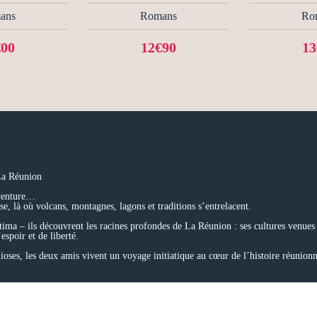
ans
Romans
Ro
€00
12€90
13
 La Réunion
aventure…
se, là où volcans, montagnes, lagons et traditions s’entrelacent.
tima – ils découvrent les racines profondes de La Réunion : ses cultures venu
espoir et de liberté.
dioses, les deux amis vivent un voyage initiatique au cœur de l’histoire réunionn