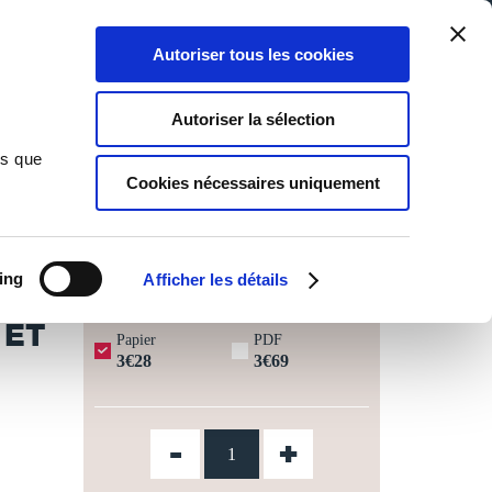
Qui sommes-nous ?
Nous contacter
Blog
Aide
0
0
Autoriser tous les cookies
Rechercher
Connexion
Ma liste
Panier
Autoriser la sélection
ns que
Cookies nécessaires uniquement
JOURS OUVRÉS ⏱️
ing
Afficher les détails
 ET
Papier
PDF
3€28
3€69
-
+