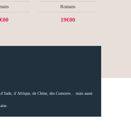
mans
Romans
€00
19€00
es d’Inde, d’Afrique, de Chine, des Comores… mais aussi
aise.