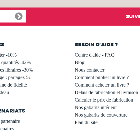
SUIV
ES
BESOIN D'AIDE ?
ter -10%
Centre d'aide - FAQ
 quantités -42%
Blog
s libraires -30%
Nous contacter
ge : partagez 5€
Comment publier un livre ?
e de fidélité
Comment acheter un livre ?
adeau
Délais de fabrication et livraison
Calculer le prix de fabrication
Nos gabarits intérieur
ENARIATS
Nos gabarits de couverture
partenaire
Plan du site
enaires