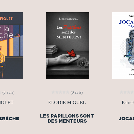
(0 avis)
(0 avis)
FIOLET
ELODIE MIGUEL
Patri
LES PAPILLONS SONT
 BRÈCHE
JOCAS
DES MENTEURS