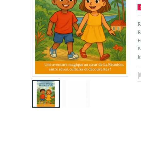
R
R
F
P
I