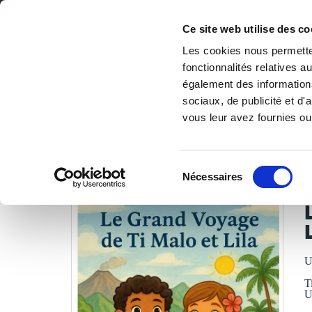
Ce site web utilise des co
Les cookies nous permetten
fonctionnalités relatives 
DE LA PAGE BLANCHE... AU BEST SELLER
également des informations
Accueil
/
Tous les livres
/
Jeunesse & ados
/
De 3 à 7 ans
/
sociaux, de publicité et d
vous leur avez fournies ou 
LES LIVRES SON
Sélection
Nécessaires
du
U
consentement
U
T
U