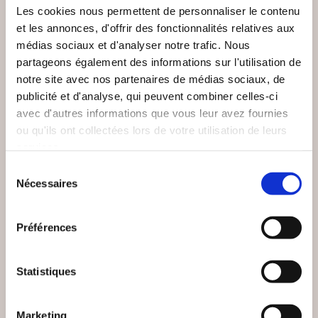
Les cookies nous permettent de personnaliser le contenu
et les annonces, d'offrir des fonctionnalités relatives aux
médias sociaux et d'analyser notre trafic. Nous
partageons également des informations sur l'utilisation de
notre site avec nos partenaires de médias sociaux, de
publicité et d'analyse, qui peuvent combiner celles-ci
avec d'autres informations que vous leur avez fournies
ou qu'ils ont collectées lors de votre utilisation de leurs
services.
Sélection
(0 avis)
(0 avis)
Nécessaires
du
consentement
Claude Janvier
Samuel Zane Batten
Préférences
POURQUOI SUIS-JE
LE NOUVEL ORDRE
DEVENU UN
MONDIAL
REBELLE ?
Statistiques
Essais sociétaux
Essais sociétaux
15€00
13€90
Marketing