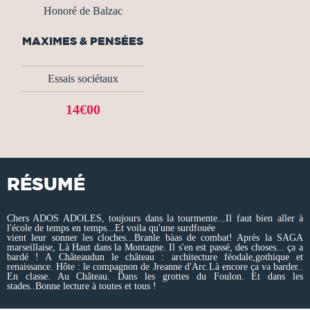
Honoré de Balzac
MAXIMES & PENSÉES
Essais sociétaux
14€00
RÉSUMÉ
Chers ADOS ADOLES, toujours dans la tourmente...Il faut bien aller à
l'école de temps en temps...Et voila qu'une surdfouée
vient leur sonner les cloches...Branle bàas de combat! Après la SAGA
marseillaise, Là Haut dans la Montagne. Il s'en est passé, des choses... ça a
bardé ! A Châteaudun le château : architecture féodale,gothique et
renaissance. Hôte : le compagnon de Jreanne d'Arc.Là encore ça va barder..
En classe. Au Château. Dans les grottes du Foulon. Et dans les
stades..Bonne lecture à toutes et tous !