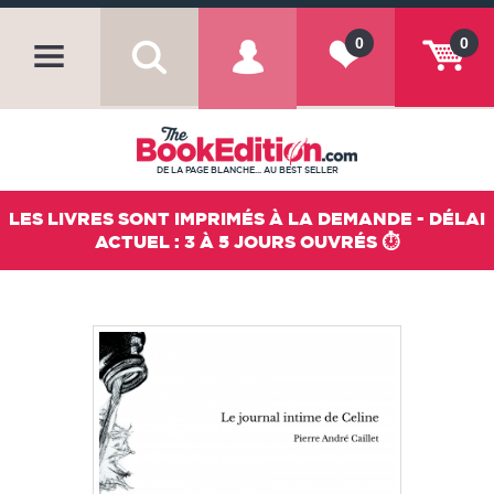
0
0
DE LA PAGE BLANCHE... AU BEST SELLER
LES LIVRES SONT IMPRIMÉS À LA DEMANDE - DÉLAI
ACTUEL : 3 À 5 JOURS OUVRÉS ⏱️