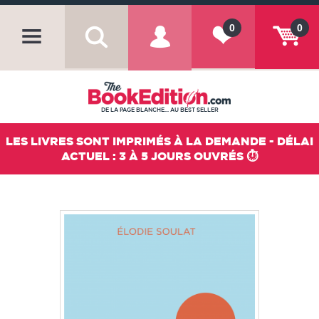
0
0
DE LA PAGE BLANCHE... AU BEST SELLER
LES LIVRES SONT IMPRIMÉS À LA DEMANDE - DÉLAI
ACTUEL : 3 À 5 JOURS OUVRÉS ⏱️