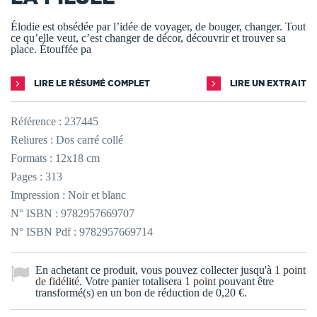
Élodie est obsédée par l’idée de voyager, de bouger, changer. Tout
ce qu’elle veut, c’est changer de décor, découvrir et trouver sa
place. Étouffée pa
LIRE LE RÉSUMÉ COMPLET
LIRE UN EXTRAIT
Référence :
237445
Reliures : Dos carré collé
Formats : 12x18 cm
Pages : 313
Impression : Noir et blanc
N° ISBN : 9782957669707
N° ISBN Pdf : 9782957669714
En achetant ce produit, vous pouvez collecter jusqu'à
1
point
de fidélité
. Votre panier totalisera
1
point
pouvant être
transformé(s) en un bon de réduction de
0,20 €
.