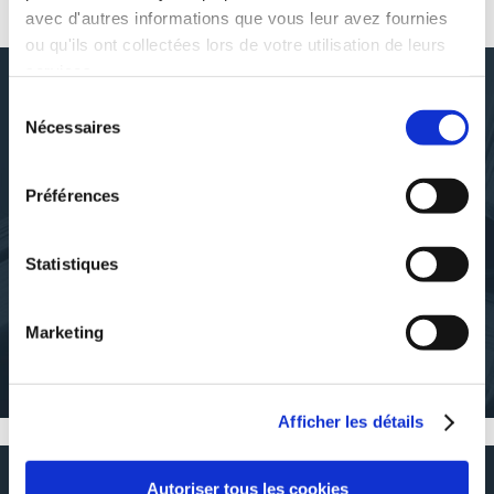
AUTOUR DE ÉLODIE SOULAT
avec d'autres informations que vous leur avez fournies
ou qu'ils ont collectées lors de votre utilisation de leurs
services.
Sélection
Nécessaires
du
DÉCOUVRIR ÉLODIE SOULAT
consentement
Préférences
Statistiques
À PROPOS DE L'AUTEUR
Marketing
Passionnée de voyage et d'adrenaline, je vous partage mes
aventures à l'autre bout de la planète. la vie de Backpacker a ses
avantages et ses inconvénients !
Afficher les détails
RÉSUMÉ
Autoriser tous les cookies