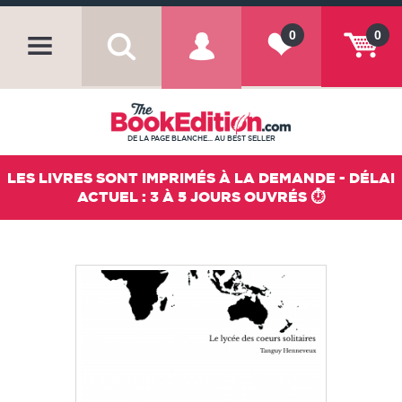
0
0
DE LA PAGE BLANCHE... AU BEST SELLER
LES LIVRES SONT IMPRIMÉS À LA DEMANDE - DÉLAI
ACTUEL : 3 À 5 JOURS OUVRÉS ⏱️