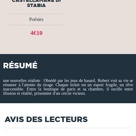
CASTELLAMARE DI
STABIA
Poésies
4€10
RÉSUMÉ
une nouvelles réaliste : Obsédé par les jeux de hasard, Robert voit sa vie se
résumer à l'attente du tirage. Chaque ticket est un espoir fragile, un rêve
inaccessible. Entre la boutique de paris et sa chambre, il oscille entre
illusion et réalité, prisonnier d'un cercle vicieux.
AVIS DES LECTEURS