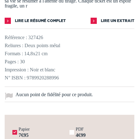
sa vie se résumer à l'attente du tirage. Chaque ticket est un espoir
fragile, un r
LIRE LE RÉSUMÉ COMPLET
LIRE UN EXTRAIT
Référence :
327426
Reliures : Deux points métal
Formats : 14,8x21 cm
Pages : 30
Impression : Noir et blanc
N° ISBN : 9789920288996
Aucun point de fidélité pour ce produit.
Papier
PDF
7€95
4€99