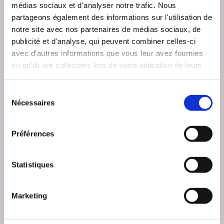
médias sociaux et d'analyser notre trafic. Nous
partageons également des informations sur l'utilisation de
notre site avec nos partenaires de médias sociaux, de
publicité et d'analyse, qui peuvent combiner celles-ci
avec d'autres informations que vous leur avez fournies
ou qu'ils ont collectées lors de votre utilisation de leurs
services.
Sélection
Nécessaires
(0 avis)
(0 avis)
du
consentement
Lola Guelle
Simon-Adjid Pesenti
Préférences
D'OMBRE ET DE
AD APOLOGUM
PEAU
Statistiques
Poésies
Poésies
11€00
10€00
Marketing