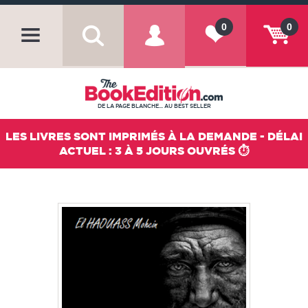
0
0
DE LA PAGE BLANCHE... AU BEST SELLER
LES LIVRES SONT IMPRIMÉS À LA DEMANDE - DÉLAI
ACTUEL : 3 À 5 JOURS OUVRÉS ⏱️