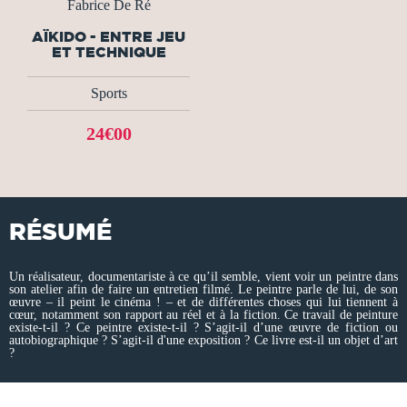
Fabrice De Ré
AÏKIDO - ENTRE JEU
ET TECHNIQUE
Sports
24€00
RÉSUMÉ
Un réalisateur, documentariste à ce qu’il semble, vient voir un peintre dans
son atelier afin de faire un entretien filmé. Le peintre parle de lui, de son
œuvre – il peint le cinéma ! – et de différentes choses qui lui tiennent à
cœur, notamment son rapport au réel et à la fiction. Ce travail de peinture
existe-t-il ? Ce peintre existe-t-il ? S’agit-il d’une œuvre de fiction ou
autobiographique ? S’agit-il d'une exposition ? Ce livre est-il un objet d’art
?