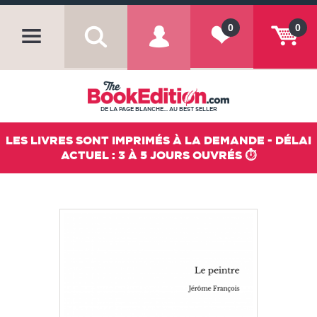
0
0
DE LA PAGE BLANCHE... AU BEST SELLER
LES LIVRES SONT IMPRIMÉS À LA DEMANDE - DÉLAI
ACTUEL : 3 À 5 JOURS OUVRÉS ⏱️