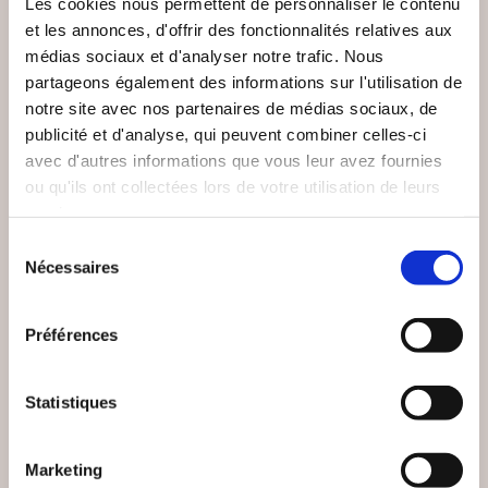
Les cookies nous permettent de personnaliser le contenu
et les annonces, d'offrir des fonctionnalités relatives aux
médias sociaux et d'analyser notre trafic. Nous
partageons également des informations sur l'utilisation de
notre site avec nos partenaires de médias sociaux, de
publicité et d'analyse, qui peuvent combiner celles-ci
avec d'autres informations que vous leur avez fournies
ou qu'ils ont collectées lors de votre utilisation de leurs
services.
Sélection
Nécessaires
(0 avis)
(0 avis)
du
consentement
Hick Pascal
Elodie THOURY
Préférences
JUSTE UN COACH DE
YOG'AGENDA - 365
BASKETBALL TOME2
JOURS DE YOGA
Statistiques
Sports
Sports
29€00
29€90
Marketing