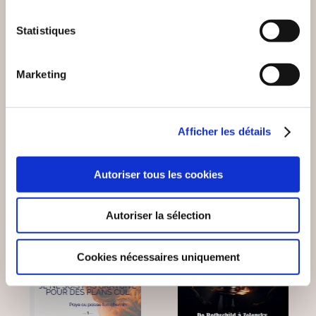
(0 avis)
(0 avis)
Statistiques
Claude Janvier
Samuel Zane Batten
Marketing
POURQUOI SUIS-JE
LE NOUVEL ORDRE
DEVENU UN
MONDIAL
REBELLE ?
Essais sociétaux
Essais sociétaux
Afficher les détails
15€00
13€90
Autoriser tous les cookies
Autoriser la sélection
NEW
Cookies nécessaires uniquement