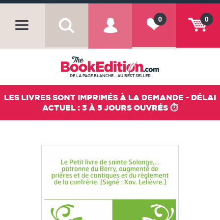
0
0
DE LA PAGE BLANCHE... AU BEST SELLER
LES LIVRES SONT IMPRIMÉS À LA DEMANDE - DÉLAI
ACTUEL : 3 À 5 JOURS OUVRÉS ⏱️