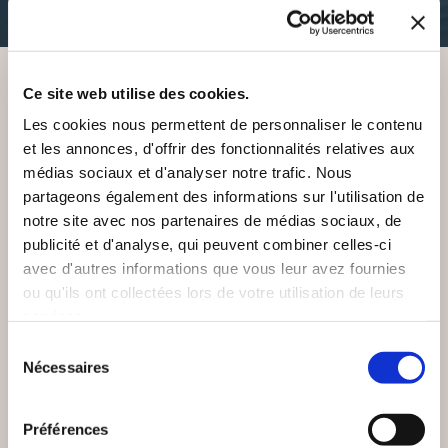
35€52
35€52
Ce site web utilise des cookies.
VOUS AIMEREZ AUSSI
Les cookies nous permettent de personnaliser le contenu
et les annonces, d'offrir des fonctionnalités relatives aux
médias sociaux et d'analyser notre trafic. Nous
partageons également des informations sur l'utilisation de
notre site avec nos partenaires de médias sociaux, de
publicité et d'analyse, qui peuvent combiner celles-ci
avec d'autres informations que vous leur avez fournies
ou qu'ils ont collectées lors de votre utilisation de leurs
services.
Sélection
Nécessaires
du
consentement
Préférences