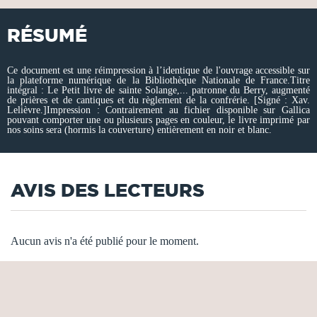
RÉSUMÉ
Ce document est une réimpression à l’identique de l'ouvrage accessible sur
la plateforme numérique de la Bibliothèque Nationale de France.Titre
intégral : Le Petit livre de sainte Solange,... patronne du Berry, augmenté
de prières et de cantiques et du règlement de la confrérie. [Signé : Xav.
Lelièvre.]Impression : Contrairement au fichier disponible sur Gallica
pouvant comporter une ou plusieurs pages en couleur, le livre imprimé par
nos soins sera (hormis la couverture) entièrement en noir et blanc.
AVIS DES LECTEURS
Aucun avis n'a été publié pour le moment.