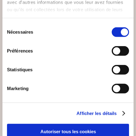
avec d'autres informations que vous leur avez fournies
GRANTA 5
GRANTA 2
ou qu'ils ont collectées lors de votre utilisation de leurs
Romans jeunesse
Romans jeunesse
services.
Sélection
8€04
6€83
Nécessaires
du
consentement
Préférences
Statistiques
Marketing
Afficher les détails
Autoriser tous les cookies