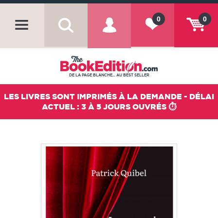
0
0
DE LA PAGE BLANCHE... AU BEST SELLER
LES LIVRES SONT IMPRIMÉS À LA DEMANDE - DÉLAI
ACTUEL : 3 À 5 JOURS OUVRÉS ⏱️