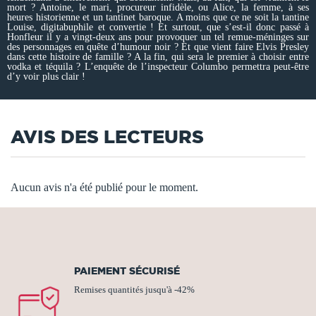
mort ? Antoine, le mari, procureur infidèle, ou Alice, la femme, à ses
heures historienne et un tantinet baroque. A moins que ce ne soit la tantine
Louise, digitabuphile et convertie ! Et surtout, que s’est-il donc passé à
Honfleur il y a vingt-deux ans pour provoquer un tel remue-méninges sur
des personnages en quête d’humour noir ? Et que vient faire Elvis Presley
dans cette histoire de famille ? A la fin, qui sera le premier à choisir entre
vodka et téquila ? L’enquête de l’inspecteur Columbo permettra peut-être
d’y voir plus clair !
AVIS DES LECTEURS
Aucun avis n'a été publié pour le moment.
PAIEMENT SÉCURISÉ
Remises quantités jusqu'à -42%