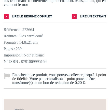
des lendemains d’enterrement qui déchantent. Mais, au fait, qui est
vraiment le mor
LIRE LE RÉSUMÉ COMPLET
LIRE UN EXTRAIT
Référence :
272664
Reliures : Dos carré collé
Formats : 14,8x21 cm
Pages : 239
Impression : Noir et blanc
N° ISBN : 9791069995154
En achetant ce produit, vous pouvez collecter jusqu'à
1
point
de fidélité
. Votre panier totalisera
1
point
pouvant être
transformé(s) en un bon de réduction de
0,20 €
.