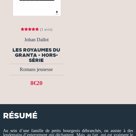
(1 avis)
Johan Dallot
LES ROYAUMES DU
GRANTA - HORS-
SÉRIE
Romans jeunesse
8€20
RÉSUMÉ
Au sein d’une famille de petits bourgeois débranchés, on assiste à des
lendemains d’enterrement qui déchantent. Mais, au fait, qui est vraiment le