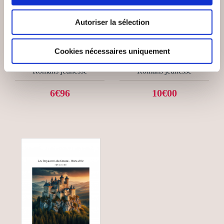
(1 avis)
(0 avis)
Johan Dallot
Claire RIO PETIT
Autoriser la sélection
LES ROYAUMES DU
LE TRÉSOR DES AMIS
GRANTA 3
DYS
Cookies nécessaires uniquement
Romans jeunesse
Romans jeunesse
6€96
10€00