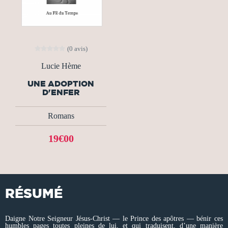
(0 avis)
Lucie Hème
UNE ADOPTION
D'ENFER
Romans
19€00
RÉSUMÉ
Daigne Notre Seigneur Jésus-Christ — le Prince des apôtres — bénir ces
humbles pages toutes pleines de lui, et qui traduisent, d’une manière