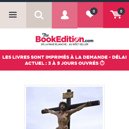
0
0
DE LA PAGE BLANCHE... AU BEST SELLER
LES LIVRES SONT IMPRIMÉS À LA DEMANDE - DÉLAI
ACTUEL : 3 À 5 JOURS OUVRÉS ⏱️