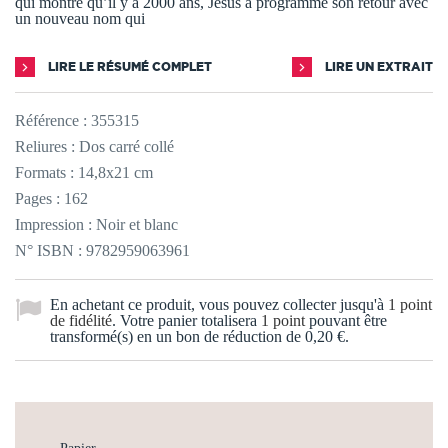
qui montre qu’il y a 2000 ans, Jésus a programmé son retour avec
un nouveau nom qui
LIRE LE RÉSUMÉ COMPLET
LIRE UN EXTRAIT
Référence :
355315
Reliures : Dos carré collé
Formats : 14,8x21 cm
Pages : 162
Impression : Noir et blanc
N° ISBN : 9782959063961
En achetant ce produit, vous pouvez collecter jusqu'à
1
point
de fidélité
. Votre panier totalisera
1
point
pouvant être
transformé(s) en un bon de réduction de
0,20 €
.