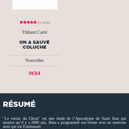
(1 avis)
Thibaut Carré
ON A SAUVÉ
COLUCHE
Nouvelles
9€04
RÉSUMÉ
"Le retour du Christ" est une étude de l’Apocalypse de Saint Jean qui
montre qu’il y a 2000 ans, Jésus a programmé son retour avec un nouveau
nom qui est Emmanuel.