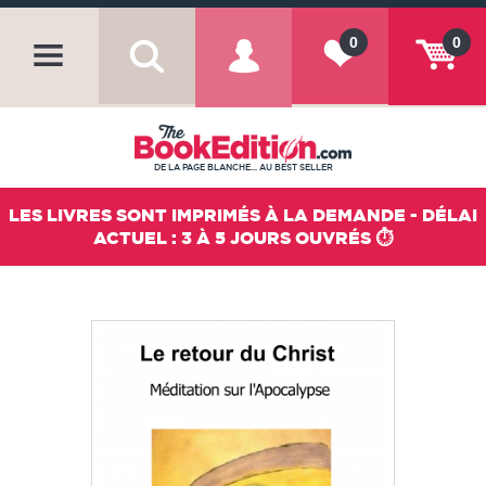
0
0
DE LA PAGE BLANCHE... AU BEST SELLER
LES LIVRES SONT IMPRIMÉS À LA DEMANDE - DÉLAI
ACTUEL : 3 À 5 JOURS OUVRÉS ⏱️