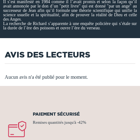
Il s’est manifesté en 1984 comme il l’avait promis et selon la façon qu’il
avait annoncée par le don d’un "petit livre" qui est donné "par un ange" au
successeur de Jean afin qu’il formule une théorie scientifique qui unifie la
science usuelle et la spiritualité, afin de prouver la réalité de Dieu et celle
des Anges.
La recherche de Richard s’apparente à une enquête policière qui s’étale sur
la durée de l’ère des poissons et ouvre l’ère du verseau.
AVIS DES LECTEURS
Aucun avis n'a été publié pour le moment.
PAIEMENT SÉCURISÉ
Remises quantités jusqu'à -42%