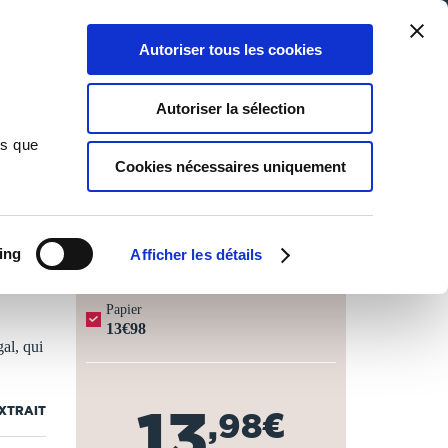
Qui sommes-nous ?
Nous contacter
Blog
Aide
0
0
Autoriser tous les cookies
Rechercher
Connexion
Ma liste
Panier
Autoriser la sélection
ns que
Cookies nécessaires uniquement
JOURS OUVRÉS ⏱️
ing
Afficher les détails
Papier
13€98
al, qui
13
EXTRAIT
,98€