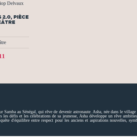
iop Delvaux
 2.0, PIÈCE
ÉÂTRE
tre
11
 Keur Samba au Sénégal, qui rêve de devenir astronaute. Asha, née dans le villa
 les défis et les célébrations de sa jeunesse, Asha développe un rêve ambitieu
uête d'équilibre entre respect pour les anciens et aspirations nouvelles, symbo