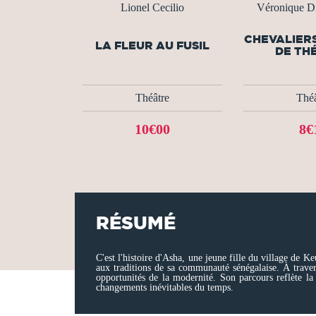
Lionel Cecilio
Véronique D
CHEVALIERS
LA FLEUR AU FUSIL
DE TH
Théâtre
Théâ
10€00
8€
RÉSUMÉ
C'est l'histoire d'Asha, une jeune fille du village de
aux traditions de sa communauté sénégalaise. À travers
opportunités de la modernité. Son parcours reflète la q
changements inévitables du temps.