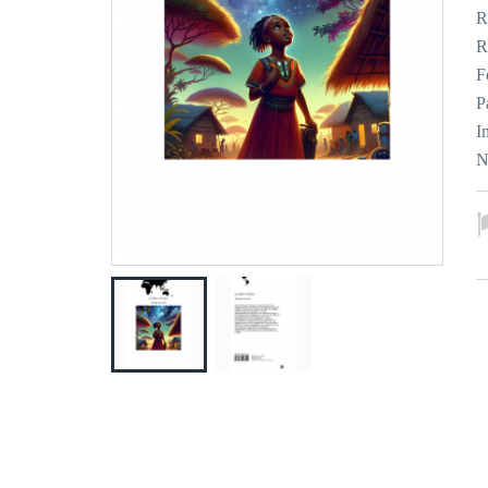
R
R
F
P
I
N