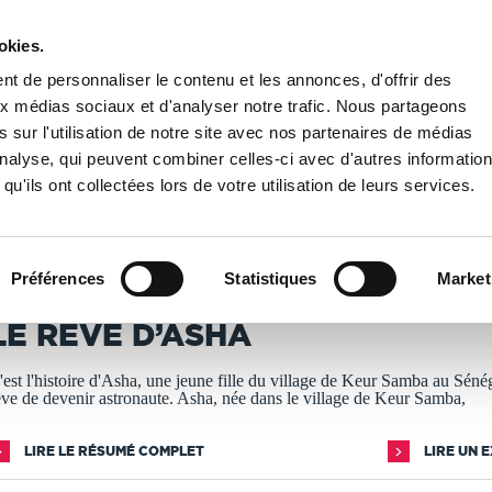
okies.
PUBLIER UN LIVRE
LIBRAIRIE
t de personnaliser le contenu et les annonces, d'offrir des
aux médias sociaux et d'analyser notre trafic. Nous partageons
 sur l'utilisation de notre site avec nos partenaires de médias
 d’Asha
'analyse, qui peuvent combiner celles-ci avec d'autres informatio
qu'ils ont collectées lors de votre utilisation de leurs services.
T IMPRIMÉS À LA DEMANDE - DÉLAI ACTUEL : 3 À 5 
Préférences
Statistiques
Market
lhadji Yaya Sall
LE RÊVE D’ASHA
'est l'histoire d'Asha, une jeune fille du village de Keur Samba au Sénég
êve de devenir astronaute. Asha, née dans le village de Keur Samba,
LIRE LE RÉSUMÉ COMPLET
LIRE UN 