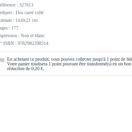
éférence :
327613
eliures : Dos carré collé
ormats : 14,8x21 cm
ages : 177
mpression : Noir et blanc
° ISBN : 9782982298514
En achetant ce produit, vous pouvez collecter jusqu'à
1
point de fidé
Votre panier totalisera
1
point
pouvant être transformé(s) en un bon
réduction de
0,20 €
.