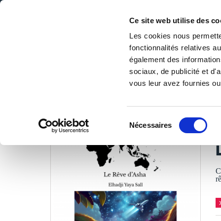
Ce site web utilise des co
Les cookies nous permetten
fonctionnalités relatives 
DE LA PAGE BLANCHE... AU BEST SELLER
également des informations
Accueil
/
Tous les livres
/
Littérature
/
Romans
/
Le Rêve
sociaux, de publicité et d
vous leur avez fournies ou 
LES LIVRES SON
Sélection
Nécessaires
du
E
consentement
C
r