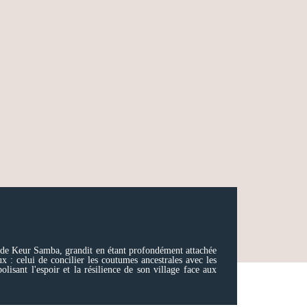
ge de Keur Samba, grandit en étant profondément attachée
x : celui de concilier les coutumes ancestrales avec les
lisant l'espoir et la résilience de son village face aux