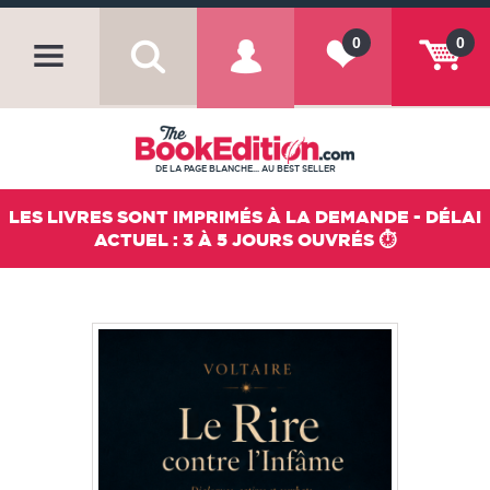
0
0
DE LA PAGE BLANCHE... AU BEST SELLER
LES LIVRES SONT IMPRIMÉS À LA DEMANDE - DÉLAI
ACTUEL : 3 À 5 JOURS OUVRÉS ⏱️