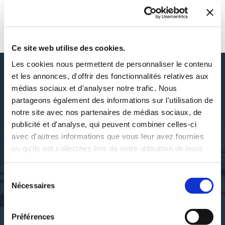
AUTOUR DE VOLTAIRE
Ce site web utilise des cookies.
Les cookies nous permettent de personnaliser le contenu
et les annonces, d'offrir des fonctionnalités relatives aux
médias sociaux et d'analyser notre trafic. Nous
DÉCOUVRIR VOLTAIRE
partageons également des informations sur l'utilisation de
notre site avec nos partenaires de médias sociaux, de
publicité et d'analyse, qui peuvent combiner celles-ci
avec d'autres informations que vous leur avez fournies
ou qu'ils ont collectées lors de votre utilisation de leurs
SES OUVRAGES
services.
Sélection
Nécessaires
du
consentement
Préférences