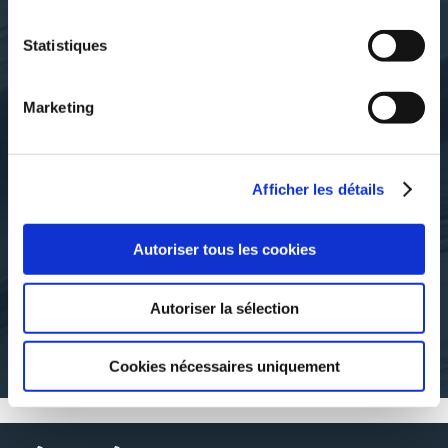
Statistiques
Marketing
Afficher les détails
Arthur Sapaudia
Arthur Sapaudia
DIFFÉRENCE &
DRIEU LA ROCHELLE -
COMPLÉMENTARITÉ
MORCEAUX CHOISIS
Autoriser tous les cookies
DES SEXES
histoire-de-l-europe
Autoriser la sélection
essais-societaux
12€00
21€00
Cookies nécessaires uniquement