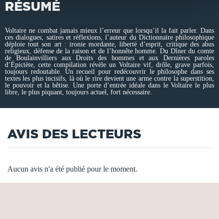
RÉSUMÉ
Voltaire ne combat jamais mieux l’erreur que lorsqu’il la fait parler. Dans
ces dialogues, satires et réflexions, l’auteur du Dictionnaire philosophique
déploie tout son art : ironie mordante, liberté d’esprit, critique des abus
religieux, défense de la raison et de l’honnête homme. Du Dîner du comte
de Boulainvilliers aux Droits des hommes et aux Dernières paroles
d’Épictète, cette compilation révèle un Voltaire vif, drôle, grave parfois,
toujours redoutable. Un recueil pour redécouvrir le philosophe dans ses
textes les plus incisifs, là où le rire devient une arme contre la superstition,
le pouvoir et la bêtise. Une porte d’entrée idéale dans le Voltaire le plus
libre, le plus piquant, toujours actuel, fort nécessaire.
AVIS DES LECTEURS
Aucun avis n'a été publié pour le moment.