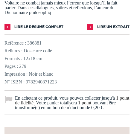
Voltaire ne combat jamais mieux l’erreur que lorsqu’il la fait
parler. Dans ces dialogues, satires et réflexions, l’auteur du
Dictionnaire philosophiq
LIRE LE RÉSUMÉ COMPLET
LIRE UN EXTRAIT
Référence :
386881
Reliures : Dos carré collé
Formats : 12x18 cm
Pages : 279
Impression : Noir et blanc
N° ISBN : 9782940871223
En achetant ce produit, vous pouvez collecter jusqu'à
1
point
de fidélité
. Votre panier totalisera
1
point
pouvant être
transformé(s) en un bon de réduction de
0,20 €
.