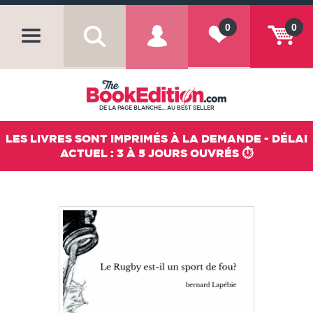
0
0
DE LA PAGE BLANCHE... AU BEST SELLER
LES LIVRES SONT IMPRIMÉS À LA DEMANDE - DÉLAI
ACTUEL : 3 À 5 JOURS OUVRÉS ⏱️