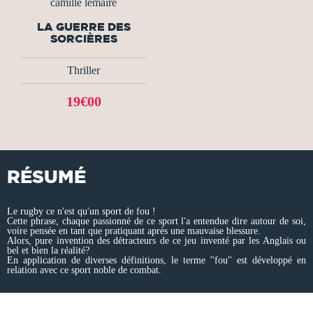
camille lemaire
LA GUERRE DES
SORCIÈRES
Thriller
19€00
RÉSUMÉ
Le rugby ce n'est qu'un sport de fou !
Cette phrase, chaque passionné de ce sport l'a entendue dire autour de soi,
voire pensée en tant que pratiquant après une mauvaise blessure.
Alors, pure invention des détracteurs de ce jeu inventé par les Anglais ou
bel et bien la réalité?
En application de diverses définitions, le terme ''fou'' est développé en
relation avec ce sport noble de combat.