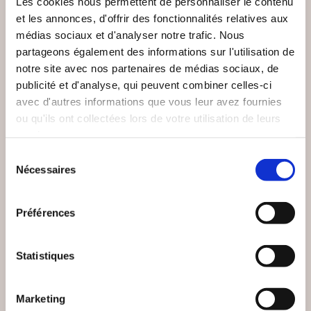
Les cookies nous permettent de personnaliser le contenu
et les annonces, d'offrir des fonctionnalités relatives aux
médias sociaux et d'analyser notre trafic. Nous
partageons également des informations sur l'utilisation de
notre site avec nos partenaires de médias sociaux, de
publicité et d'analyse, qui peuvent combiner celles-ci
avec d'autres informations que vous leur avez fournies
ou qu'ils ont collectées lors de votre utilisation de leurs
services.
Sélection
(0 avis)
(0 avis)
Nécessaires
du
consentement
Frédéric MONTELAIN
l'encre des évidences
Préférences
LE
LE CHAOS DES
COLLECTIONNEUR
OMBRES
DES OMBRES
Statistiques
Thriller
Thriller
15€00
16€00
Marketing