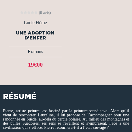
(0 avis)
Lucie Hème
UNE ADOPTION
D'ENFER
Romans
19€00
RÉSUMÉ
Pierre, artiste peintre, est fasciné par la peinture scandinave. Alors qu’il
vient de rencontrer Laureline, il lui propose de l’accompagner pour une
randonnée en Suède, au-delà du cercle polaire. Au milieu des montagnes et
des bulles Suédoises, ses sens se réveillent et s’embrasent. Face à une
civilisation qui s’efface, Pierre retournera-t-il à l’état sauvage ?