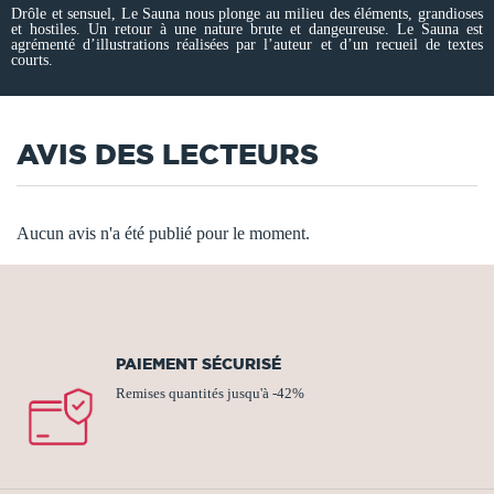
Drôle et sensuel, Le Sauna nous plonge au milieu des éléments, grandioses
et hostiles. Un retour à une nature brute et dangeureuse. Le Sauna est
agrémenté d’illustrations réalisées par l’auteur et d’un recueil de textes
courts.
AVIS DES LECTEURS
Aucun avis n'a été publié pour le moment.
PAIEMENT SÉCURISÉ
Remises quantités jusqu'à -42%