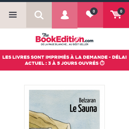
0
0
DE LA PAGE BLANCHE... AU BEST SELLER
LES LIVRES SONT IMPRIMÉS À LA DEMANDE - DÉLAI
ACTUEL : 3 À 5 JOURS OUVRÉS ⏱️