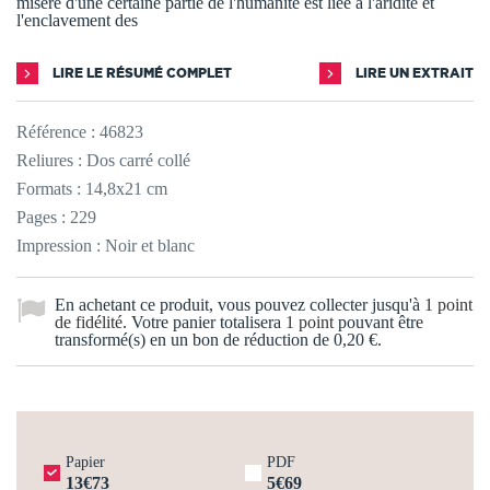
misère d'une certaine partie de l'humanité est liée à l'aridité et
l'enclavement des
LIRE LE RÉSUMÉ COMPLET
LIRE UN EXTRAIT
Référence :
46823
Reliures : Dos carré collé
Formats : 14,8x21 cm
Pages : 229
Impression : Noir et blanc
En achetant ce produit, vous pouvez collecter jusqu'à
1
point
de fidélité
. Votre panier totalisera
1
point
pouvant être
transformé(s) en un bon de réduction de
0,20 €
.
Papier
PDF
13€73
5€69