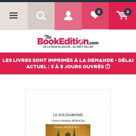
0
0
DE LA PAGE BLANCHE... AU BEST SELLER
LES LIVRES SONT IMPRIMÉS À LA DEMANDE - DÉLAI
ACTUEL : 3 À 5 JOURS OUVRÉS ⏱️