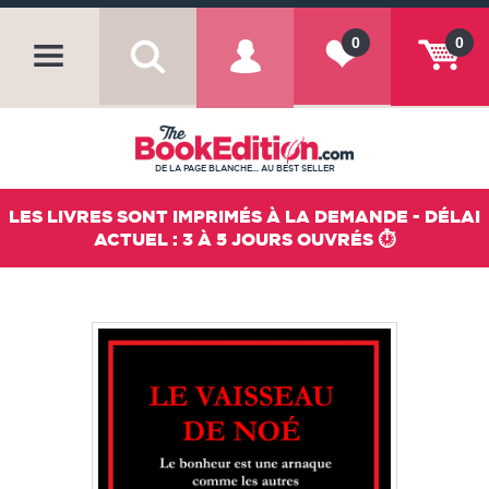
0
0
DE LA PAGE BLANCHE... AU BEST SELLER
LES LIVRES SONT IMPRIMÉS À LA DEMANDE - DÉLAI
ACTUEL : 3 À 5 JOURS OUVRÉS ⏱️