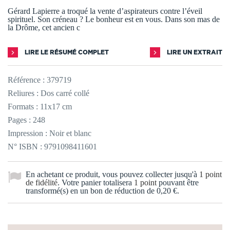
Gérard Lapierre a troqué la vente d’aspirateurs contre l’éveil
spirituel. Son créneau ? Le bonheur est en vous. Dans son mas de
la Drôme, cet ancien c
LIRE LE RÉSUMÉ COMPLET
LIRE UN EXTRAIT
Référence :
379719
Reliures : Dos carré collé
Formats : 11x17 cm
Pages : 248
Impression : Noir et blanc
N° ISBN : 9791098411601
En achetant ce produit, vous pouvez collecter jusqu'à
1
point
de fidélité
. Votre panier totalisera
1
point
pouvant être
transformé(s) en un bon de réduction de
0,20 €
.