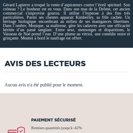
Gérard Lapierre a troqué la vente d’aspirateurs contre l’éveil spirituel. Son
créneau ? Le bonheur est en vous. Dans son mas de la Drôme, cet ancien
commercial s'improvise gourou. Il utilise l’hypnose à des fins très
particulières. Parmi ses clientes apparait Kimberley, sa fille cachée. Un
héritage biologique encombrant au milieu de ses manigances libertines.
Dans l’ombre, Monique, sa maîtresse, gère les cadavres avec une efficacité
héritée d’un passé sanglant. Entre sexe, mensonges et disparitions, le
Vaisseau de Noé prend l’eau. D’une plume au vitriol, une comédie noire et
grinçante. Montez à bord le naufrage est offert.
AVIS DES LECTEURS
Aucun avis n'a été publié pour le moment.
PAIEMENT SÉCURISÉ
Remises quantités jusqu'à -42%