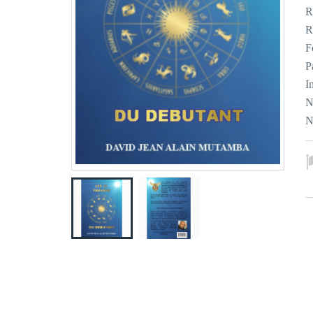
R
R
F
P
I
N
N