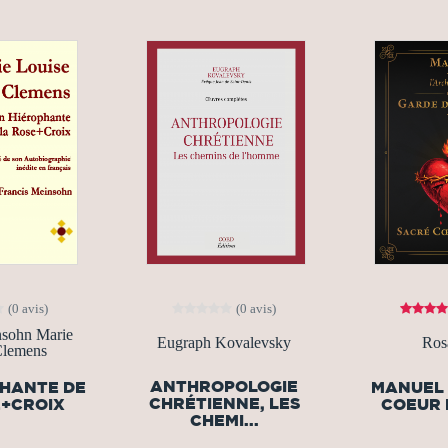
(0 avis)
(0 avis)
nsohn Marie
Eugraph Kovalevsky
Ros
Clemens
ANTHROPOLOGIE
PHANTE DE
MANUEL 
CHRÉTIENNE, LES
E+CROIX
COEUR 
CHEMI...