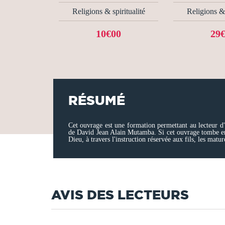
Religions & spiritualité
Religions & 
10€00
29
RÉSUMÉ
Cet ouvrage est une formation permettant au lecteur d'
de David Jean Alain Mutamba. Si cet ouvrage tombe ent
Dieu, à travers l'instruction réservée aux fils, les matur
AVIS DES LECTEURS