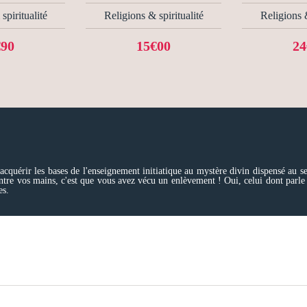
spiritualité
Religions & spiritualité
Religions &
€90
15€00
24
acquérir les bases de l'enseignement initiatique au mystère divin dispensé au s
re vos mains, c'est que vous avez vécu un enlèvement ! Oui, celui dont parle l
es.