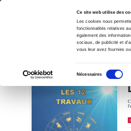
Ce site web utilise des co
Les cookies nous permetten
fonctionnalités relatives 
DE LA PAGE BLANCHE... AU BEST SELLER
également des informations
Accueil
/
Tous les livres
/
Culture & société
/
Religions & 
sociaux, de publicité et d
vous leur avez fournies ou 
LES LIVRES SON
Sélection
Nécessaires
du
D
consentement
C
l