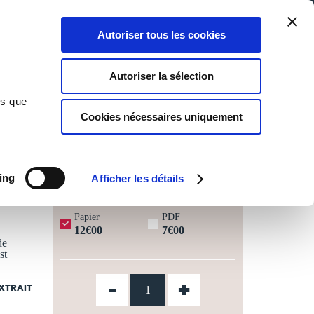
Qui sommes-nous ?
Nous contacter
Blog
Aide
0
0
Autoriser tous les cookies
Rechercher
Connexion
Ma liste
Panier
Autoriser la sélection
ns que
Cookies nécessaires uniquement
JOURS OUVRÉS ⏱️
ing
Afficher les détails
Papier
PDF
12€00
7€00
de
st
-
+
EXTRAIT