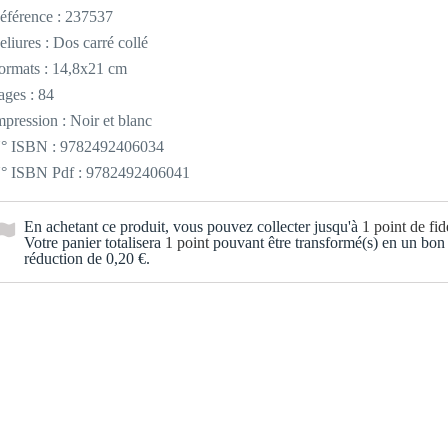
éférence :
237537
eliures : Dos carré collé
ormats : 14,8x21 cm
ages : 84
mpression : Noir et blanc
° ISBN : 9782492406034
° ISBN Pdf : 9782492406041
En achetant ce produit, vous pouvez collecter jusqu'à
1
point de fidé
Votre panier totalisera
1
point
pouvant être transformé(s) en un bon
réduction de
0,20 €
.