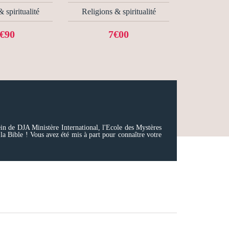
 spiritualité
Religions & spiritualité
€90
7€00
ein de DJA Ministère International, l'Ecole des Mystères
a Bible ! Vous avez été mis à part pour connaître votre