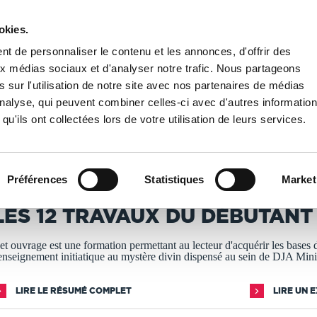
okies.
PUBLIER UN LIVRE
LIBRAIRIE
t de personnaliser le contenu et les annonces, d'offrir des
aux médias sociaux et d'analyser notre trafic. Nous partageons
 sur l'utilisation de notre site avec nos partenaires de médias
spiritualité
/
LES 12 TRAVAUX DU DÉBUTANT
'analyse, qui peuvent combiner celles-ci avec d'autres informatio
qu'ils ont collectées lors de votre utilisation de leurs services.
T IMPRIMÉS À LA DEMANDE - DÉLAI ACTUEL : 3 À 5 
Préférences
Statistiques
Market
R. DAVID JEAN ALAIN MUTAMBA
LES 12 TRAVAUX DU DÉBUTANT
et ouvrage est une formation permettant au lecteur d'acquérir les bases 
'enseignement initiatique au mystère divin dispensé au sein de DJA Mini
LIRE LE RÉSUMÉ COMPLET
LIRE UN 