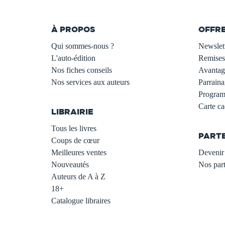
À PROPOS
OFFR
Qui sommes-nous ?
Newslet
L'auto-édition
Remises
Nos fiches conseils
Avantage
Nos services aux auteurs
Parraina
.
Programm
Carte c
LIBRAIRIE
.
Tous les livres
PART
Coups de cœur
Meilleures ventes
Devenir 
Nouveautés
Nos part
Auteurs de A à Z
18+
Catalogue libraires