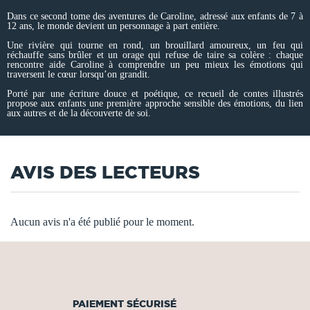
Dans ce second tome des aventures de Caroline, adressé aux enfants de 7 à
12 ans, le monde devient un personnage à part entière.
Une rivière qui tourne en rond, un brouillard amoureux, un feu qui
réchauffe sans brûler et un orage qui refuse de taire sa colère : chaque
rencontre aide Caroline à comprendre un peu mieux les émotions qui
traversent le cœur lorsqu’on grandit.
Porté par une écriture douce et poétique, ce recueil de contes illustrés
propose aux enfants une première approche sensible des émotions, du lien
aux autres et de la découverte de soi.
AVIS DES LECTEURS
Aucun avis n'a été publié pour le moment.
PAIEMENT SÉCURISÉ