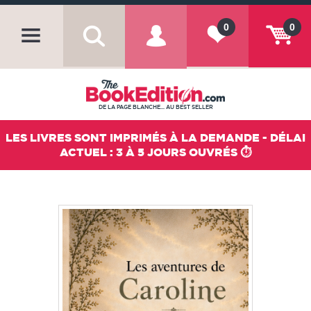
0
0
DE LA PAGE BLANCHE... AU BEST SELLER
LES LIVRES SONT IMPRIMÉS À LA DEMANDE - DÉLAI
ACTUEL : 3 À 5 JOURS OUVRÉS ⏱️