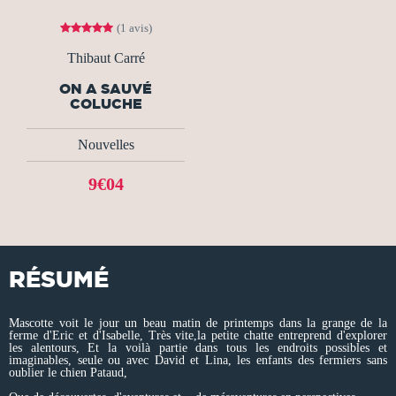
(1 avis)
Thibaut Carré
ON A SAUVÉ
COLUCHE
Nouvelles
9€04
RÉSUMÉ
Mascotte voit le jour un beau matin de printemps dans la grange de la
ferme d'Eric et d'Isabelle, Très vite,la petite chatte entreprend d'explorer
les alentours, Et la voilà partie dans tous les endroits possibles et
imaginables, seule ou avec David et Lina, les enfants des fermiers sans
oublier le chien Pataud,