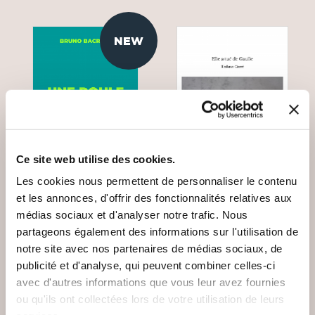
NEW
Ce site web utilise des cookies.
Les cookies nous permettent de personnaliser le contenu
et les annonces, d'offrir des fonctionnalités relatives aux
médias sociaux et d'analyser notre trafic. Nous
(0 avis)
(0 avis)
partageons également des informations sur l'utilisation de
Bruno BACROIX
Thibaut Carré
notre site avec nos partenaires de médias sociaux, de
UNE POULE SUR UN
ELLE A TUÉ DE
publicité et d'analyse, qui peuvent combiner celles-ci
MUR
GAULLE
avec d'autres informations que vous leur avez fournies
ou qu'ils ont collectées lors de votre utilisation de leurs
Nouvelles
Nouvelles