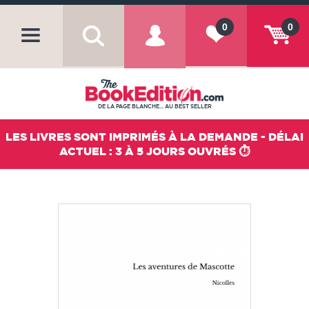
0
0
DE LA PAGE BLANCHE... AU BEST SELLER
LES LIVRES SONT IMPRIMÉS À LA DEMANDE - DÉLAI
ACTUEL : 3 À 5 JOURS OUVRÉS ⏱️