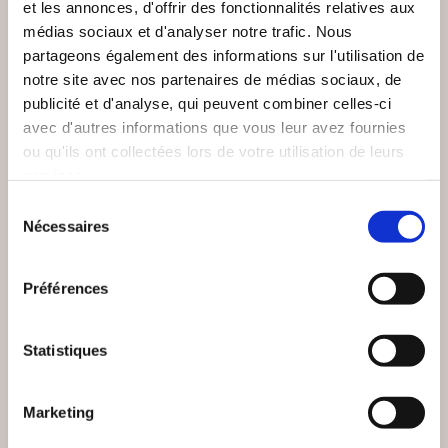
et les annonces, d'offrir des fonctionnalités relatives aux
médias sociaux et d'analyser notre trafic. Nous
partageons également des informations sur l'utilisation de
notre site avec nos partenaires de médias sociaux, de
publicité et d'analyse, qui peuvent combiner celles-ci
avec d'autres informations que vous leur avez fournies
ou qu'ils ont collectées lors de votre utilisation de leurs
services.
Sélection
(0 avis)
(0 avis)
Nécessaires
du
Cindy Favier
Olivier Sauret
consentement
SE RÉCONCILIER
VIEILLIR EST UNE
Préférences
AVEC LA
CHANCE
NOURRITURE
Psychologie
Psychologie
Statistiques
17€90
15€81
Marketing