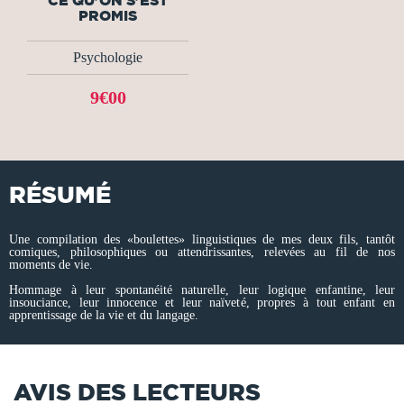
CE QU'ON S'EST
PROMIS
Psychologie
9€00
RÉSUMÉ
Une compilation des «boulettes» linguistiques de mes deux fils, tantôt
comiques, philosophiques ou attendrissantes, relevées au fil de nos
moments de vie.
Hommage à leur spontanéité naturelle, leur logique enfantine, leur
insouciance, leur innocence et leur naïveté, propres à tout enfant en
apprentissage de la vie et du langage.
AVIS DES LECTEURS