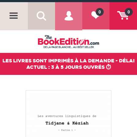
0
0
DE LA PAGE BLANCHE... AU BEST SELLER
LES LIVRES SONT IMPRIMÉS À LA DEMANDE - DÉLAI
ACTUEL : 3 À 5 JOURS OUVRÉS ⏱️