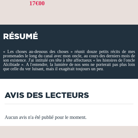
17€00
RÉSUMÉ
« Les choses au-dessous des choses » réunit douze petits récits de mes
promenades le long du canal avec mon oncle, au cours des derniers mois de
son existence. J'ai intitulé ces tête à tête affectueux « les histoires de l'oncle
Alcibiade ». A l'entendre, la lumière de nos sens ne porterait pas plus loin
que celle du ver luisant, mais il exagérait toujours un peu.
AVIS DES LECTEURS
Aucun avis n'a été publié pour le moment.