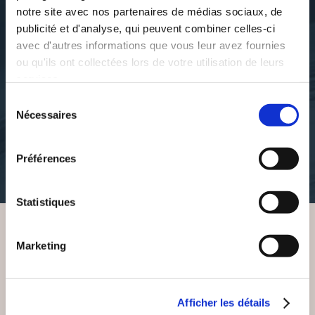
notre site avec nos partenaires de médias sociaux, de
publicité et d'analyse, qui peuvent combiner celles-ci
avec d'autres informations que vous leur avez fournies
ou qu'ils ont collectées lors de votre utilisation de leurs
S. Lampadari traduction G.
Georges Meunier
services.
Meunier
LA LUMIÈRE TAMISÉE
LE TRIANGLE DE
Sélection
DE L'ÊTRE
KËMPS
Nécessaires
du
consentement
poesies
romans
Préférences
12€00
18€00
Statistiques
Marketing
VOUS AIMEREZ AUSSI
Afficher les détails