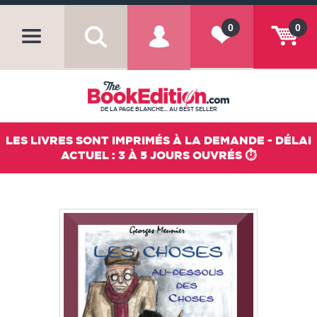
0
0
DE LA PAGE BLANCHE... AU BEST SELLER
LES LIVRES SONT IMPRIMÉS À LA DEMANDE - DÉLAI
ACTUEL : 3 À 5 JOURS OUVRÉS ⏱️