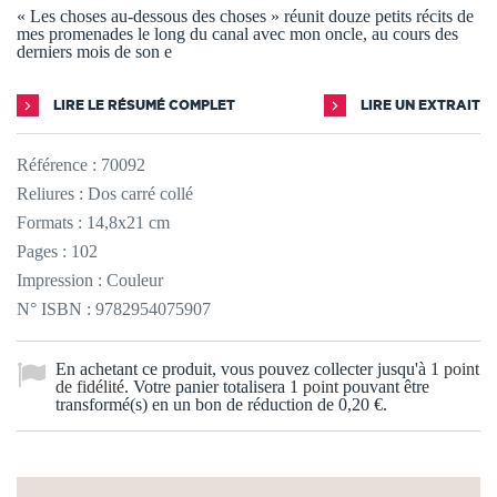
« Les choses au-dessous des choses » réunit douze petits récits de
mes promenades le long du canal avec mon oncle, au cours des
derniers mois de son e
LIRE LE RÉSUMÉ COMPLET
LIRE UN EXTRAIT
Référence :
70092
Reliures : Dos carré collé
Formats : 14,8x21 cm
Pages : 102
Impression : Couleur
N° ISBN : 9782954075907
En achetant ce produit, vous pouvez collecter jusqu'à
1
point
de fidélité
. Votre panier totalisera
1
point
pouvant être
transformé(s) en un bon de réduction de
0,20 €
.