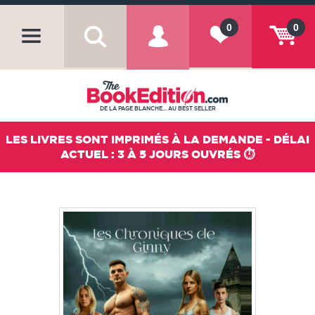
0
0
DE LA PAGE BLANCHE... AU BEST SELLER
LES LIVRES SONT IMPRIMÉS À LA DEMANDE - DÉLAI
ACTUEL : 3 À 5 JOURS OUVRÉS ⏱️