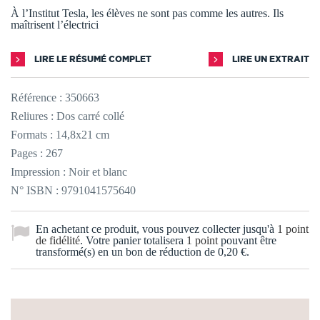
À l’Institut Tesla, les élèves ne sont pas comme les autres. Ils
maîtrisent l’électrici
LIRE LE RÉSUMÉ COMPLET
LIRE UN EXTRAIT
Référence :
350663
Reliures : Dos carré collé
Formats : 14,8x21 cm
Pages : 267
Impression : Noir et blanc
N° ISBN : 9791041575640
En achetant ce produit, vous pouvez collecter jusqu'à
1
point
de fidélité
. Votre panier totalisera
1
point
pouvant être
transformé(s) en un bon de réduction de
0,20 €
.