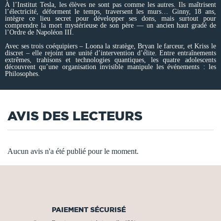
À l’Institut Tesla, les élèves ne sont pas comme les autres. Ils maîtrisent
l’électricité, déforment le temps, traversent les murs… Ginny, 18 ans,
intègre ce lieu secret pour développer ses dons, mais surtout pour
comprendre la mort mystérieuse de son père — un ancien haut gradé de
l’Ordre de Napoléon III.
Avec ses trois coéquipiers – Loona la stratège, Bryan le farceur, et Kriss le
discret – elle rejoint une unité d’intervention d’élite. Entre entraînements
extrêmes, trahisons et technologies quantiques, les quatre adolescents
découvrent qu’une organisation invisible manipule les événements : les
Philosophes.
AVIS DES LECTEURS
Aucun avis n'a été publié pour le moment.
PAIEMENT SÉCURISÉ