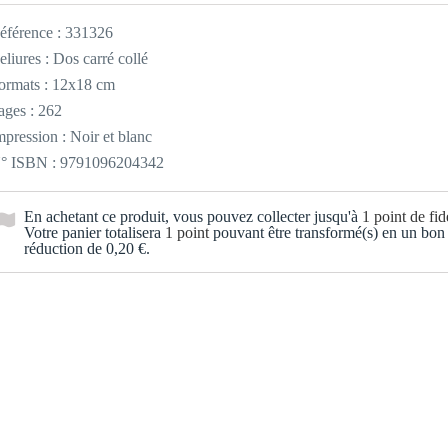
éférence :
331326
eliures : Dos carré collé
ormats : 12x18 cm
ages : 262
mpression : Noir et blanc
° ISBN : 9791096204342
En achetant ce produit, vous pouvez collecter jusqu'à
1
point de fidé
Votre panier totalisera
1
point
pouvant être transformé(s) en un bon
réduction de
0,20 €
.