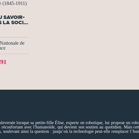
e (1845-1911)
U SAVOIR-
 LA SOCI...
Nationale de
nce
€91
leversée lorsque sa petite-fille Élise, experte en robotique, lui propose un ro
t réconfortant avec l'humanoïde, qui devient son soutien au quotidien. Mais cette
 soulevant ainsi la question : jusqu’où la technologie peut-elle remplacer l’hu