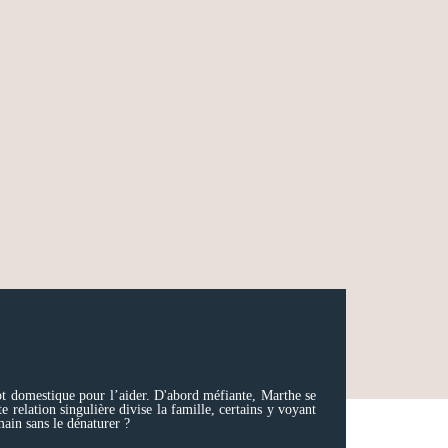
bot domestique pour l’aider. D'abord méfiante, Marthe se
 relation singulière divise la famille, certains y voyant
main sans le dénaturer ?