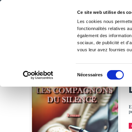
Ce site web utilise des co
Les cookies nous permetten
fonctionnalités relatives 
DE LA PAGE BLANCHE... AU BEST SELLER
également des informations
Accueil
/
Tous les livres
/
Littérature
/
Romans
/
Les comp
sociaux, de publicité et d
vous leur avez fournies ou 
LES LIVRES SON
Sélection
Nécessaires
du
consentement
E
p