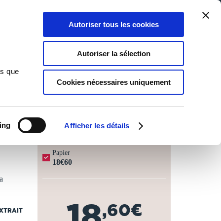
Qui sommes-nous ?
Nous contacter
Blog
Aide
0
0
Autoriser tous les cookies
Rechercher
Connexion
Ma liste
Panier
Autoriser la sélection
ns que
Cookies nécessaires uniquement
JOURS OUVRÉS ⏱️
ing
Afficher les détails
Papier
18€60
a
18
,60€
EXTRAIT