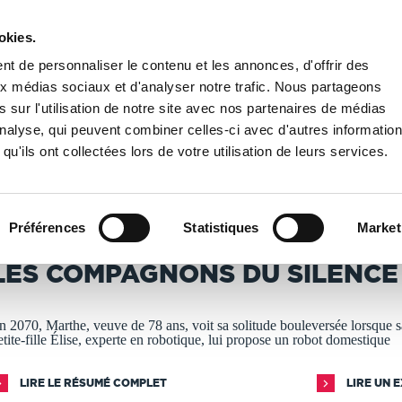
okies.
PUBLIER UN LIVRE
LIBRAIRIE
t de personnaliser le contenu et les annonces, d'offrir des
aux médias sociaux et d'analyser notre trafic. Nous partageons
 sur l'utilisation de notre site avec nos partenaires de médias
agnons du silence
'analyse, qui peuvent combiner celles-ci avec d'autres informatio
qu'ils ont collectées lors de votre utilisation de leurs services.
T IMPRIMÉS À LA DEMANDE - DÉLAI ACTUEL : 3 À 5 
Préférences
Statistiques
Market
ALAIN BOULOT
LES COMPAGNONS DU SILENCE
n 2070, Marthe, veuve de 78 ans, voit sa solitude bouleversée lorsque s
etite-fille Élise, experte en robotique, lui propose un robot domestique
LIRE LE RÉSUMÉ COMPLET
LIRE UN 