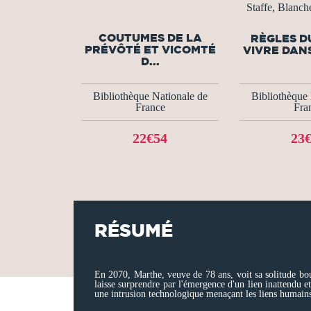
Staffe, Blanch
COUTUMES DE LA
RÈGLES D
PRÉVÔTÉ ET VICOMTÉ
VIVRE DANS
D...
Bibliothèque Nationale de
Bibliothèque 
France
Fra
22€54
23
RÉSUMÉ
En 2070, Marthe, veuve de 78 ans, voit sa solitude bou
laisse surprendre par l'émergence d'un lien inattendu e
une intrusion technologique menaçant les liens humains,