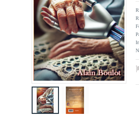
R
R
F
P
I
N