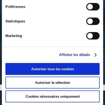
Préférences
Statistiques
Marketing
Samantha ROTHMANN
Samantha ROTHMANN
ALPHAN
INJUSTICES
Afficher les détails
romans-historiques
nouvelles
Autoriser tous les cookies
20€00
17€00
Autoriser la sélection
Cookies nécessaires uniquement
RÉSUMÉ