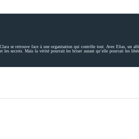
ra se retrouve face à une organisation qui contrôle tout. Avec Elias, un allié
 les secrets. Mais la vérité pourrait les briser autant qu’elle pourrait les libé