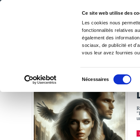
Ce site web utilise des co
Les cookies nous permetten
fonctionnalités relatives 
DE LA PAGE BLANCHE... AU BEST SELLER
également des informations
Accueil
/
Tous les livres
/
Littérature
/
Romans
/
Les Omb
sociaux, de publicité et d
vous leur avez fournies ou 
LES LIVRES SON
Sélection
Nécessaires
du
Y
consentement
R
"
u