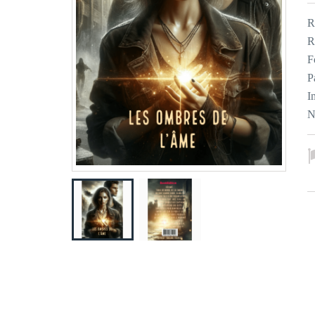
R
R
F
P
I
N