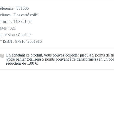
éférence :
331506
eliures : Dos carré collé
ormats : 14,8x21 cm
ages : 321
mpression : Couleur
° ISBN : 9791042651916
En achetant ce produit, vous pouvez collecter jusqu'à
5
points de fid
Votre panier totalisera
5
points
pouvant être transformé(s) en un bo
réduction de
1,00 €
.