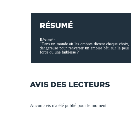
RÉSUMÉ
Résumé :
"Dans un monde où les ombres dictent chaque choix, Cla
dangereuse pour renverser un empire bâti sur la peur et
force ou une faiblesse ?"
AVIS DES LECTEURS
Aucun avis n'a été publié pour le moment.