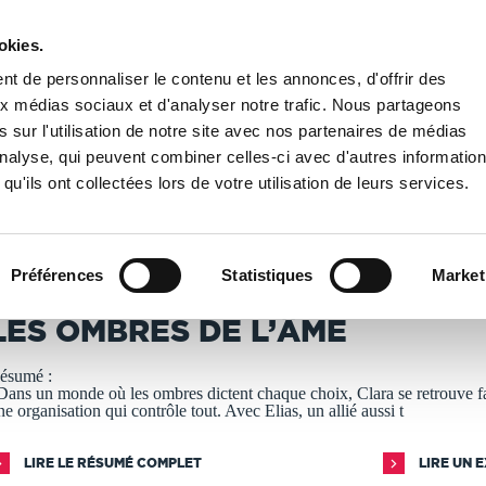
okies.
PUBLIER UN LIVRE
LIBRAIRIE
t de personnaliser le contenu et les annonces, d'offrir des
aux médias sociaux et d'analyser notre trafic. Nous partageons
 sur l'utilisation de notre site avec nos partenaires de médias
res de l’âme
'analyse, qui peuvent combiner celles-ci avec d'autres informatio
qu'ils ont collectées lors de votre utilisation de leurs services.
T IMPRIMÉS À LA DEMANDE - DÉLAI ACTUEL : 3 À 5 
Préférences
Statistiques
Market
ohann Prunier
LES OMBRES DE L’ÂME
ésumé :
Dans un monde où les ombres dictent chaque choix, Clara se retrouve f
ne organisation qui contrôle tout. Avec Elias, un allié aussi t
LIRE LE RÉSUMÉ COMPLET
LIRE UN 