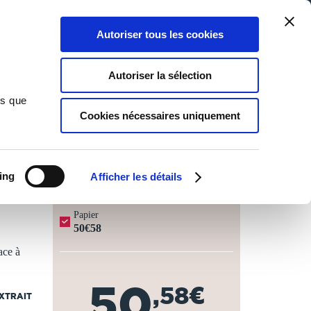
Qui sommes-nous ?
Nous contacter
Blog
Aide
0
0
Autoriser tous les cookies
Rechercher
Connexion
Ma liste
Panier
Autoriser la sélection
ns que
Cookies nécessaires uniquement
JOURS OUVRÉS ⏱️
ing
Afficher les détails
Papier
50€58
ace à
50
,58€
EXTRAIT