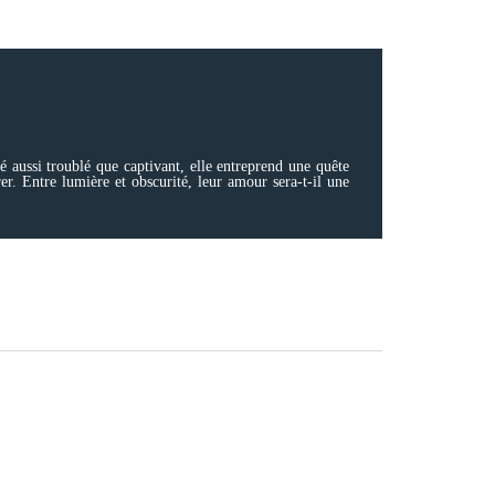
 aussi troublé que captivant, elle entreprend une quête
rer. Entre lumière et obscurité, leur amour sera-t-il une