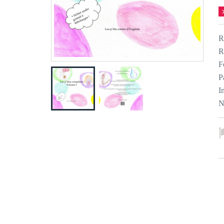
R
R
F
P
I
N