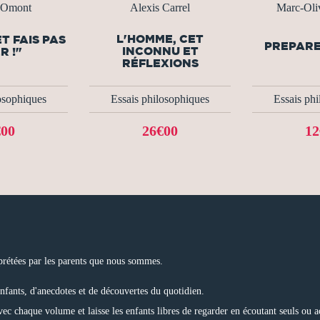
 Omont
Alexis Carrel
Marc-Oliv
L'HOMME, CET
T FAIS PAS
PREPARE
INCONNU ET
R !"
RÉFLEXIONS
osophiques
Essais philosophiques
Essais ph
€00
26€00
12
rprétées par les parents que nous sommes.
enfants, d'anecdotes et de découvertes du quotidien.
avec chaque volume et laisse les enfants libres de regarder en écoutant seuls ou