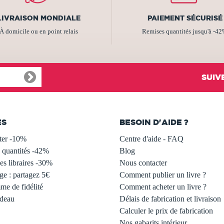
LIVRAISON MONDIALE
PAIEMENT SÉCURISÉ
À domicile ou en point relais
Remises quantités jusqu'à -4
SUIV
ES
BESOIN D'AIDE ?
ter -10%
Centre d'aide - FAQ
 quantités -42%
Blog
s libraires -30%
Nous contacter
ge : partagez 5€
Comment publier un livre ?
e de fidélité
Comment acheter un livre ?
adeau
Délais de fabrication et livraison
Calculer le prix de fabrication
Nos gabarits intérieur