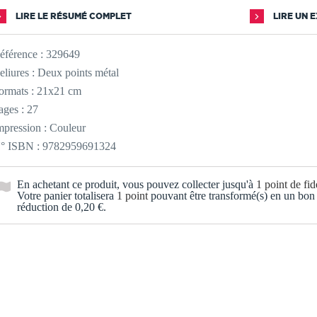
LIRE LE RÉSUMÉ COMPLET
LIRE UN 
éférence :
329649
eliures : Deux points métal
ormats : 21x21 cm
ages : 27
mpression : Couleur
° ISBN : 9782959691324
En achetant ce produit, vous pouvez collecter jusqu'à
1
point de fidé
Votre panier totalisera
1
point
pouvant être transformé(s) en un bon
réduction de
0,20 €
.