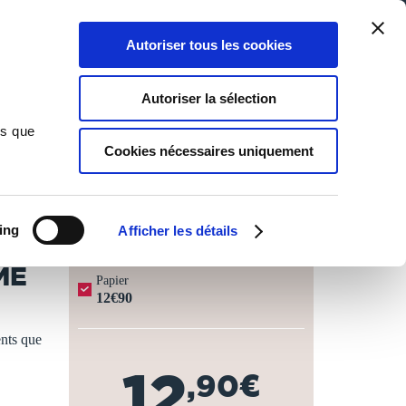
Qui sommes-nous ?
Nous contacter
Blog
Aide
0
0
Autoriser tous les cookies
Rechercher
Connexion
Ma liste
Panier
Autoriser la sélection
ns que
Cookies nécessaires uniquement
JOURS OUVRÉS ⏱️
ing
Afficher les détails
ME
Papier
12€90
ents que
12
,90€