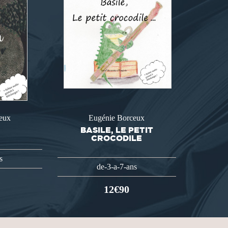
eux
Eugénie Borceux
N
BASILE, LE PETIT
CROCODILE
s
de-3-a-7-ans
12€90