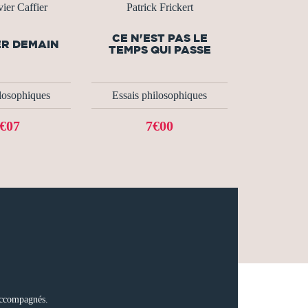
ier Caffier
Patrick Frickert
CE N'EST PAS LE
R DEMAIN
TEMPS QUI PASSE
ilosophiques
Essais philosophiques
€07
7€00
 accompagnés.