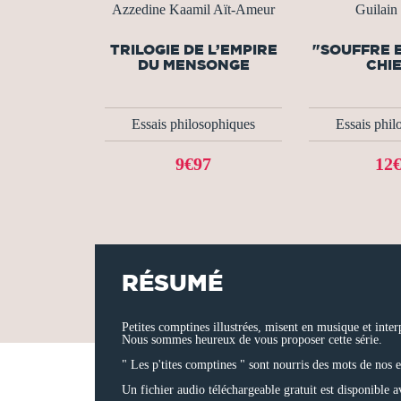
Azzedine Kaamil Aït-Ameur
Guilain
TRILOGIE DE L’EMPIRE
"SOUFFRE E
DU MENSONGE
CHIE
Essais philosophiques
Essais phil
9€97
12
RÉSUMÉ
Petites comptines illustrées, misent en musique et inte
Nous sommes heureux de vous proposer cette série.
" Les p'tites comptines " sont nourris des mots de nos 
Un fichier audio téléchargeable gratuit est disponible 