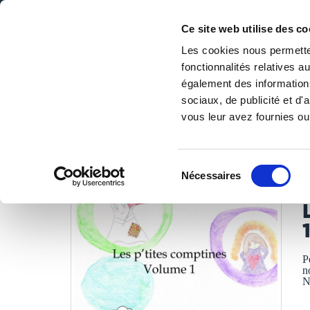
Ce site web utilise des co
Les cookies nous permetten
fonctionnalités relatives 
DE LA PAGE BLANCHE... AU BEST SELLER
également des informations
Accueil
/
Tous les livres
/
Jeunesse & ados
/
De 3 à 7 ans
/
sociaux, de publicité et d
vous leur avez fournies ou 
LES LIVRES SON
Sélection
Nécessaires
du
E
consentement
P
n
N