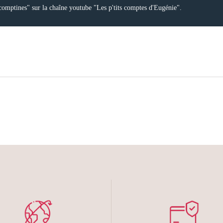
 comptines" sur la chaîne youtube "Les p'tits comptes d'Eugénie".