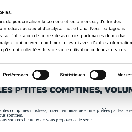
okies.
PUBLIER UN LIVRE
LIBRAIRIE
t de personnaliser le contenu et les annonces, d'offrir des
aux médias sociaux et d'analyser notre trafic. Nous partageons
 sur l'utilisation de notre site avec nos partenaires de médias
Les p'tites comptines, volume 1
'analyse, qui peuvent combiner celles-ci avec d'autres informatio
qu'ils ont collectées lors de votre utilisation de leurs services.
T IMPRIMÉS À LA DEMANDE - DÉLAI ACTUEL : 3 À 5 
Préférences
Statistiques
Market
ugénie Borceux
LES P'TITES COMPTINES, VOLU
1
etites comptines illustrées, misent en musique et interprétées par les par
ous sommes.
ous sommes heureux de vous proposer cette série.